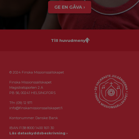
GE EN GÅVA ›
Till huvudmenyn
© 2024 Finska Missionssällskapet
Finska Missionssällskapet
Magistratsporten 2 A
PB 56, 00241 HELSINGFORS
Tfn (09) 12 971
info@finskamissionssallskapet.fi
Kontonummer: Danske Bank
IBAN FI38 8000 1400 1611 30
Läs dataskyddsbeskrivning ›