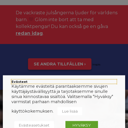
De vackraste julsångerna ljuder för världens
barn.
Glöm inte bort att ta med
kollektpengar! Du kan också ge en gåva
redan idag
.
SE ANDRA TILLFÄLLEN ›
inspis
Evästeet
Käytämme evästeitä parantaaksemme sivujen
käyttäjäystävällisyyttä ja tarjotaksemme sinulle
sinua kiinnostavaa sisältöä. Valitsemalla "Hyväksy"
varmistat parhaan mahdollisen
käyttökokemuksen.
Lue lisää
Evästeasetukset
HYVÄKSY