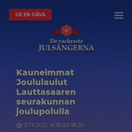
GE EN GÅVA
Kauneimmat
Joululaulut
Lauttasaaren
seurakunnan
joulupolulla
27.11.2021 kl.18.00-18.30