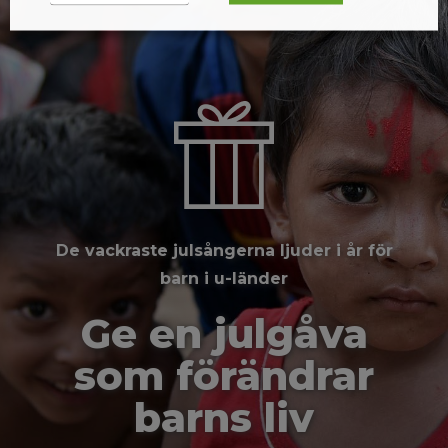
De vackraste julsångerna ljuder i år för
barn i u-länder
Ge en julgåva
som förändrar
barns liv