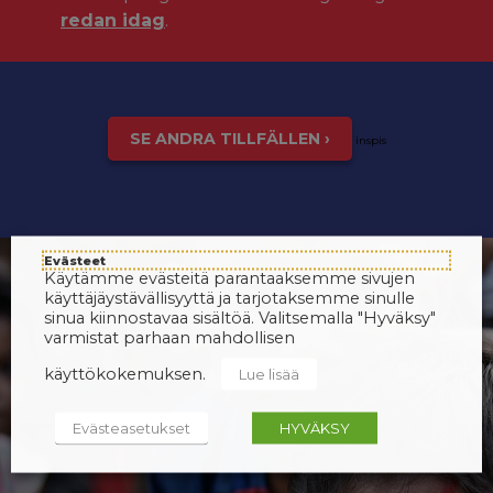
redan idag
.
SE ANDRA TILLFÄLLEN ›
inspis
Evästeet
Käytämme evästeitä parantaaksemme sivujen
käyttäjäystävällisyyttä ja tarjotaksemme sinulle
sinua kiinnostavaa sisältöä. Valitsemalla "Hyväksy"
varmistat parhaan mahdollisen
käyttökokemuksen.
Lue lisää
Evästeasetukset
HYVÄKSY