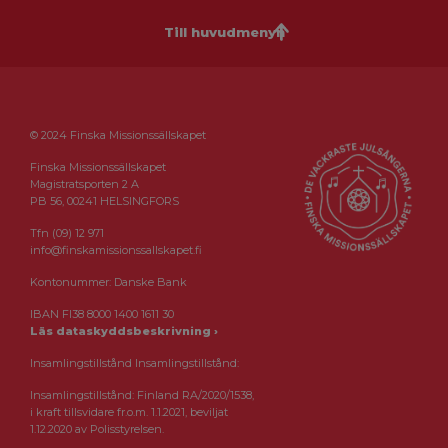
Till huvudmenyn
© 2024 Finska Missionssällskapet
Finska Missionssällskapet
Magistratsporten 2 A
PB 56, 00241 HELSINGFORS
Tfn (09) 12 971
info@finskamissionssallskapet.fi
Kontonummer: Danske Bank
IBAN FI38 8000 1400 1611 30
Läs dataskyddsbeskrivning ›
Insamlingstillstånd Insamlingstillstånd:
Insamlingstillstånd: Finland RA/2020/1538,
i kraft tillsvidare fr.o.m. 1.1.2021, beviljat
1.12.2020 av Polisstyrelsen.