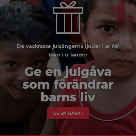
De vackraste julsångerna ljuder i år för
barn i u-länder
Ge en julgåva
som förändrar
barns liv
GE EN GÅVA ›