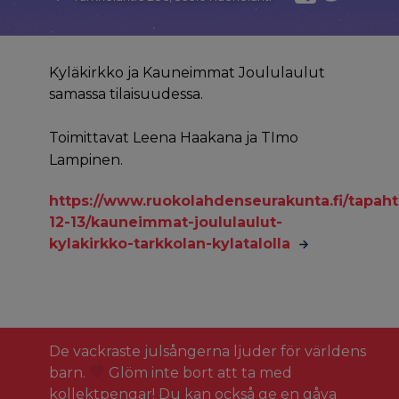
Kyläkirkko ja Kauneimmat Joululaulut
samassa tilaisuudessa.
Toimittavat Leena Haakana ja TImo
Lampinen.
https://www.ruokolahdenseurakunta.fi/tapah
12-13/kauneimmat-joululaulut-
kylakirkko-tarkkolan-kylatalolla
De vackraste julsångerna ljuder för världens
barn.
Glöm inte bort att ta med
kollektpengar! Du kan också ge en gåva