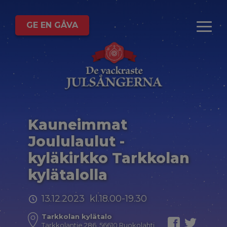
GE EN GÅVA
Kauneimmat
Joululaulut -
kyläkirkko Tarkkolan
kylätalolla
13.12.2023 kl.18.00-19.30
Tarkkolan kylätalo
Tarkkolantie 286, 56610 Ruokolahti