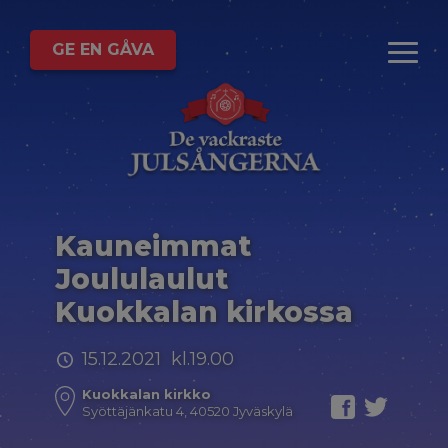
GE EN GÅVA
Kauneimmat
Joululaulut
Kuokkalan kirkossa
15.12.2021 kl.19.00
Kuokkalan kirkko
Syöttäjänkatu 4, 40520 Jyväskylä