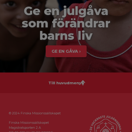
Ge en julgåva
som förändrar
barns liv
GE EN GÅVA ›
Till huvudmenyn
© 2024 Finska Missionssällskapet
Finska Missionssällskapet
Magistratsporten 2 A