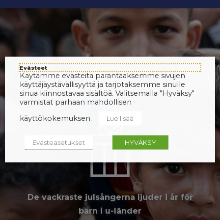
Evästeet
Käytämme evästeitä parantaaksemme sivujen
käyttäjäystävällisyyttä ja tarjotaksemme sinulle
sinua kiinnostavaa sisältöä. Valitsemalla "Hyväksy"
varmistat parhaan mahdollisen
käyttökokemuksen.
Lue lisää
Evästeasetukset
HYVÄKSY
De vackraste julsångerna ljuder i år för
barn i u-länder