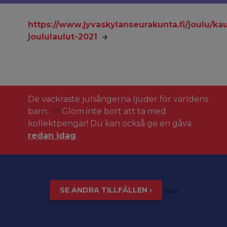
https://www.jyvaskylanseurakunta.fi/joulu/k
joululaulut-2021
De vackraste julsångerna ljuder för världens
barn.
Glöm inte bort att ta med
kollektpengar! Du kan också ge en gåva
redan idag
.
SE ANDRA TILLFÄLLEN ›
inspis