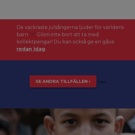
De vackraste julsångerna ljuder för världens
barn.
Glöm inte bort att ta med
kollektpengar! Du kan också ge en gåva
redan idag
.
SE ANDRA TILLFÄLLEN ›
inspis