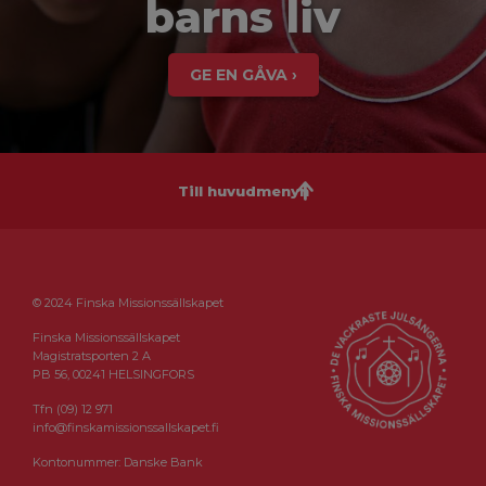
barns liv
GE EN GÅVA ›
Till huvudmenyn
© 2024 Finska Missionssällskapet
Finska Missionssällskapet
Magistratsporten 2 A
PB 56, 00241 HELSINGFORS
Tfn (09) 12 971
info@finskamissionssallskapet.fi
Kontonummer: Danske Bank