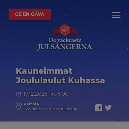
GE EN GÅVA
Kauneimmat
Joululaulut Kuhassa
17.12.2025 kl.18.00
Peltola
Posiontie 107 d, 97700 Ranua