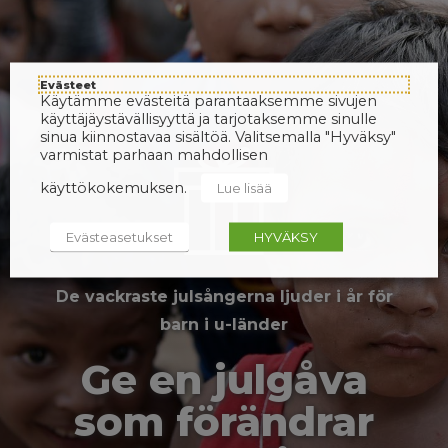
Evästeet
Käytämme evästeitä parantaaksemme sivujen
käyttäjäystävällisyyttä ja tarjotaksemme sinulle
sinua kiinnostavaa sisältöä. Valitsemalla "Hyväksy"
varmistat parhaan mahdollisen
käyttökokemuksen.
Lue lisää
Evästeasetukset
HYVÄKSY
De vackraste julsångerna ljuder i år för
barn i u-länder
Ge en julgåva
som förändrar