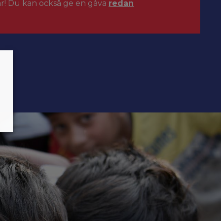
ar! Du kan också ge en gåva
redan