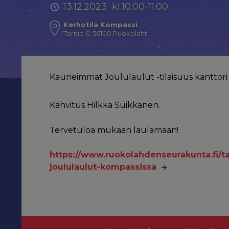
13.12.2023 kl.10.00-11.00
Kerhotila Kompassi
Toritie 6, 56100 Ruokolahti
Kauneimmat Joululaulut -tilaisuus kanttori R
Kahvitus Hilkka Suikkanen.
Tervetuloa mukaan laulamaan!
https://www.ruokolahdenseurakunta.fi/
joululaulut-kompassissa