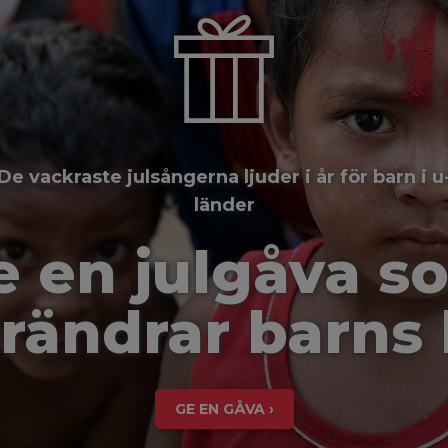
De vackraste julsångerna ljuder i år för barn i u
länder
e en julgåva s
rändrar barns 
GE EN GÅVA ›