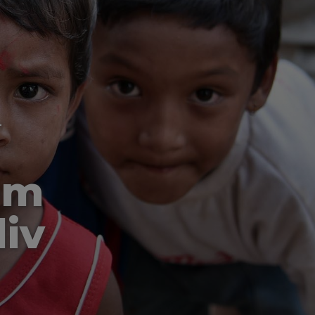
-
om
liv