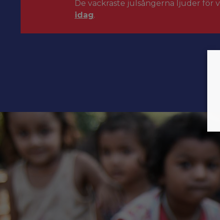
De vackraste julsångerna ljuder för 
idag
.