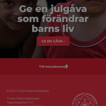
Ge en julgåva
som förändrar
barns liv
GE EN GÅVA ›
Till huvudmenyn
© 2024 Finska Missionssällskapet
Finska Missionssällskapet
Magistratsporten 2 A