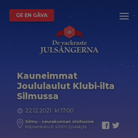
GE EN GÅVA
Kauneimmat
Joululaulut Klubi-ilta
Silmussa
22.12.2021 kl.17.00
Silmu - seurakunnan olohuone
Kilpisenkatu 8, 40100 Jyväskylä