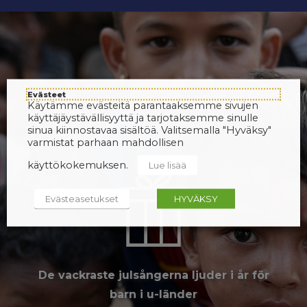
Evästeet
Käytämme evästeitä parantaaksemme sivujen
käyttäjäystävällisyyttä ja tarjotaksemme sinulle
sinua kiinnostavaa sisältöä. Valitsemalla "Hyväksy"
varmistat parhaan mahdollisen
käyttökokemuksen.
Lue lisää
Evästeasetukset
HYVÄKSY
De vackraste julsångerna ljuder i år för
barn i u-länder