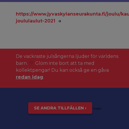
https://www.jyvaskylanseurakunta.fi/joulu/k
joululaulut-2021
De vackraste julsångerna ljuder för världens
barn.
Glöm inte bort att ta med
kollektpengar! Du kan också ge en gåva
redan idag
.
SE ANDRA TILLFÄLLEN ›
inspis