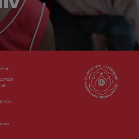
liv
stånd:
020/1538,
ljat
12.2026,
inska