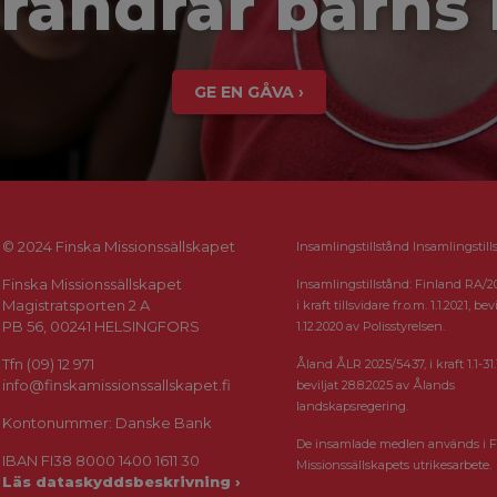
rändrar barns 
GE EN GÅVA ›
© 2024 Finska Missionssällskapet
Insamlingstillstånd Insamlingstill
Finska Missionssällskapet
Insamlingstillstånd: Finland RA/2
Magistratsporten 2 A
i kraft tillsvidare fr.o.m. 1.1.2021, bevi
PB 56, 00241 HELSINGFORS
1.12.2020 av Polisstyrelsen.
Tfn (09) 12 971
Åland ÅLR 2025/5437, i kraft 1.1-31.
info@finskamissionssallskapet.fi
beviljat 28.8.2025 av Ålands
landskapsregering.
Kontonummer: Danske Bank
De insamlade medlen används i F
IBAN FI38 8000 1400 1611 30
Missionssällskapets utrikesarbete.
Läs dataskyddsbeskrivning ›