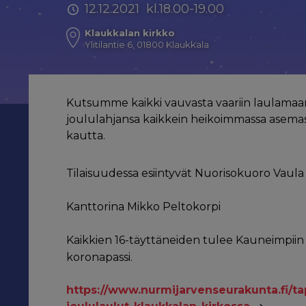
12.12.2021 kl.18.00-19.00
Klaukkalan kirkko
Ylitilantie 6, 01800 Klaukkala
Kutsumme kaikki vauvasta vaariin laulamaa
joululahjansa kaikkein heikoimmassa asemas
kautta.
Tilaisuudessa esiintyvät Nuorisokuoro Vaul
Kanttorina Mikko Peltokorpi
Kaikkien 16-täyttäneiden tulee Kauneimpiin 
koronapassi.
https://www.nurmijarvenseurakunta.fi/t