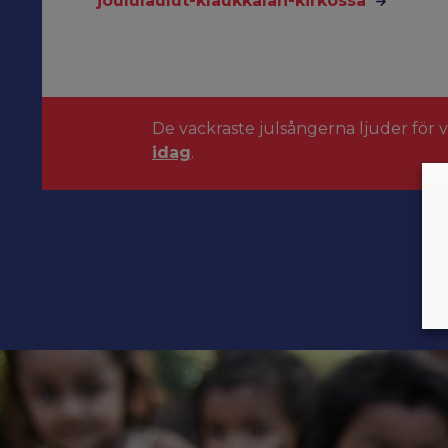
joululaulut-klaukkalan-kirkossa
De vackraste julsångerna ljuder för 
idag
.