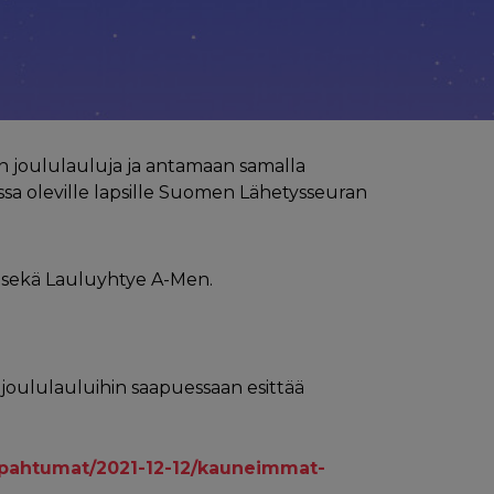
n joululauluja ja antamaan samalla
sa oleville lapsille Suomen Lähetysseuran
a sekä Lauluyhtye A-Men.
joululauluihin saapuessaan esittää
apahtumat/2021-12-12/kauneimmat-