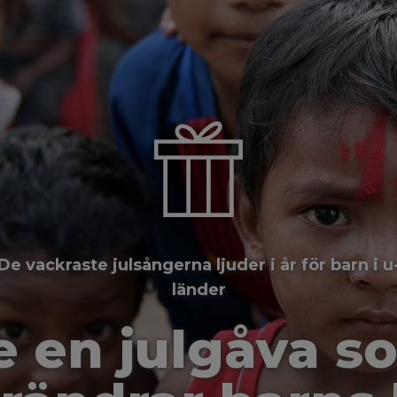
De vackraste julsångerna ljuder i år för barn i u
länder
e en julgåva s