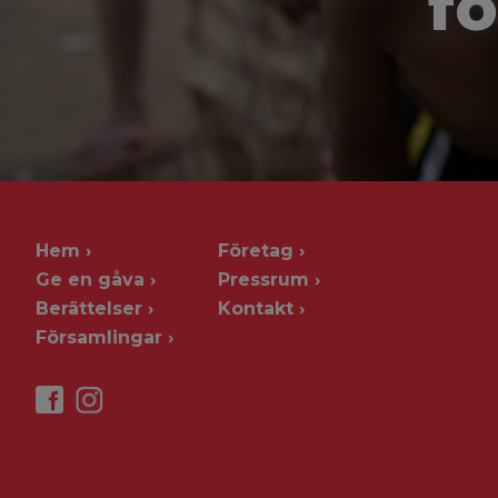
fö
Hem
Företag
Ge en gåva
Pressrum
Berättelser
Kontakt
Församlingar