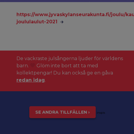
https://www.jyvaskylanseurakunta.fi/joulu/k
joululaulut-2021
De vackraste julsångerna ljuder för världens
barn.
Glöm inte bort att ta med
kollektpengar! Du kan också ge en gåva
redan idag
.
SE ANDRA TILLFÄLLEN ›
inspis