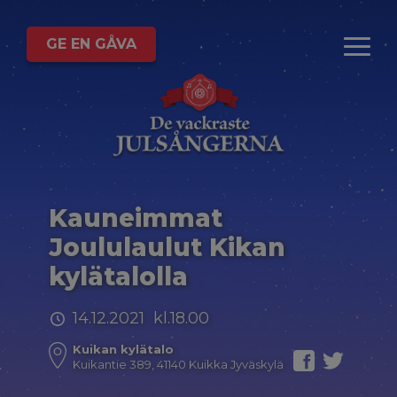
GE EN GÅVA
Kauneimmat
Joululaulut Kikan
kylätalolla
14.12.2021 kl.18.00
Kuikan kylätalo
Kuikantie 389, 41140 Kuikka Jyväskylä