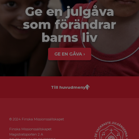
Ge en julgåva
som förändrar
barns liv
GE EN GÅVA ›
Till huvudmenyn
© 2024 Finska Missionssällskapet
Finska Missionssällskapet
Magistratsporten 2 A