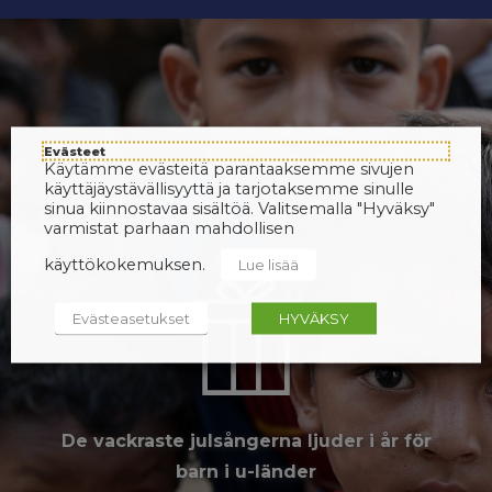
Evästeet
Käytämme evästeitä parantaaksemme sivujen
käyttäjäystävällisyyttä ja tarjotaksemme sinulle
sinua kiinnostavaa sisältöä. Valitsemalla "Hyväksy"
varmistat parhaan mahdollisen
käyttökokemuksen.
Lue lisää
Evästeasetukset
HYVÄKSY
De vackraste julsångerna ljuder i år för
barn i u-länder