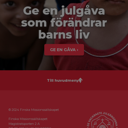
Ge en julgåva
som förändrar
barns liv
GE EN GÅVA ›
Till huvudmenyn
© 2024 Finska Missionssällskapet
Finska Missionssällskapet
Magistratsporten 2 A