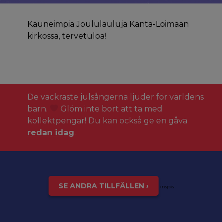
Kauneimpia Joululauluja Kanta-Loimaan
kirkossa, tervetuloa!
De vackraste julsångerna ljuder för världens
barn.
Glöm inte bort att ta med
kollektpengar! Du kan också ge en gåva
redan idag
.
SE ANDRA TILLFÄLLEN ›
inspis