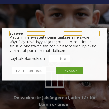
Evästeet
Käytämme evästeitä parantaaksemme sivujen
käyttäjäystävällisyyttä ja tarjotaksemme sinulle
sinua kiinnostavaa sisältöä. Valitsemalla "Hyväksy"
varmistat parhaan mahdollisen
käyttökokemuksen.
Lue lisää
Evästeasetukset
HYVÄKSY
De vackraste julsångerna ljuder i år för
barn i u-länder