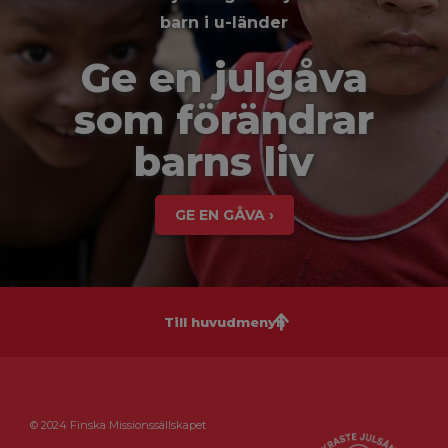
barn i u-länder
Ge en julgåva
som förändrar
barns liv
GE EN GÅVA ›
Till huvudmenyn
© 2024 Finska Missionssällskapet