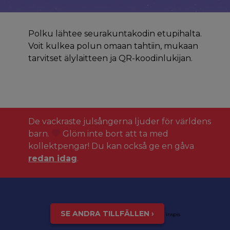
Polku lähtee seurakuntakodin etupihalta.
Voit kulkea polun omaan tahtiin, mukaan
tarvitset älylaitteen ja QR-koodinlukijan.
De vackraste julsångerna ljuder för världens
barn.
Glöm inte bort att ta med
kollektpengar! Du kan också ge en gåva
redan idag
.
SE ANDRA TILLFÄLLEN ›
inspis