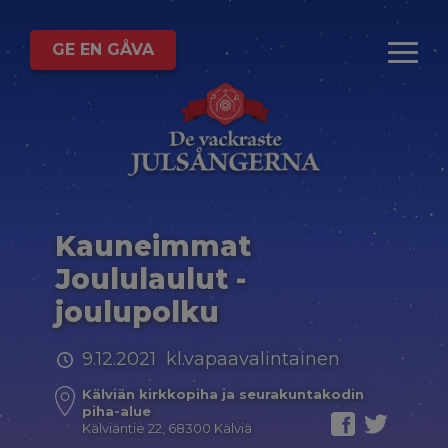
GE EN GÅVA
Kauneimmat
Joululaulut -
joulupolku
9.12.2021 kl.vapaavalintainen
Kälviän kirkkopiha ja seurakuntakodin
piha-alue
Kälviäntie 22, 68300 Kälviä