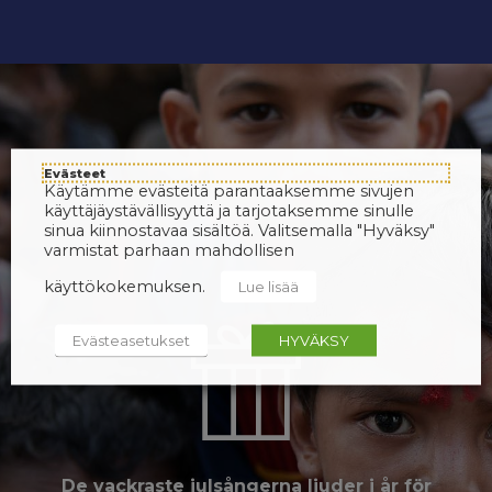
Evästeet
Käytämme evästeitä parantaaksemme sivujen
käyttäjäystävällisyyttä ja tarjotaksemme sinulle
sinua kiinnostavaa sisältöä. Valitsemalla "Hyväksy"
varmistat parhaan mahdollisen
käyttökokemuksen.
Lue lisää
Evästeasetukset
HYVÄKSY
De vackraste julsångerna ljuder i år för