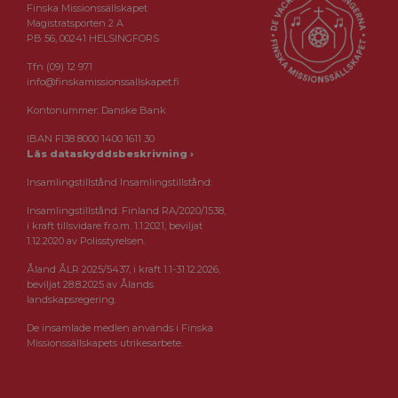
Finska Missionssällskapet
Magistratsporten 2 A
PB 56, 00241 HELSINGFORS
Tfn (09) 12 971
info@finskamissionssallskapet.fi
Kontonummer: Danske Bank
IBAN FI38 8000 1400 1611 30
Läs dataskyddsbeskrivning ›
Insamlingstillstånd Insamlingstillstånd:
Insamlingstillstånd: Finland RA/2020/1538,
i kraft tillsvidare fr.o.m. 1.1.2021, beviljat
1.12.2020 av Polisstyrelsen.
Åland ÅLR 2025/5437, i kraft 1.1-31.12.2026,
beviljat 28.8.2025 av Ålands
landskapsregering.
De insamlade medlen används i Finska
Missionssällskapets utrikesarbete.