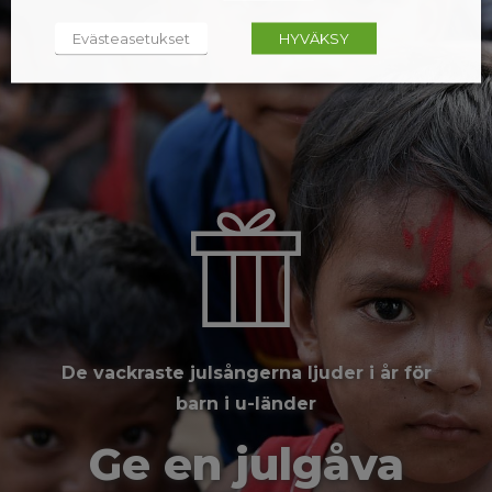
Evästeasetukset
HYVÄKSY
De vackraste julsångerna ljuder i år för
barn i u-länder
Ge en julgåva