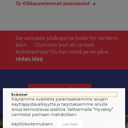
12-03/kauneimmat-joululaulut
De vackraste julsångerna ljuder för världens
barn.
Glöm inte bort att ta med
kollektpengar! Du kan också ge en gåva
redan idag
.
SE ANDRA TILLFÄLLEN ›
inspis
Evästeet
Käytämme evästeitä parantaaksemme sivujen
käyttäjäystävällisyyttä ja tarjotaksemme sinulle
sinua kiinnostavaa sisältöä. Valitsemalla "Hyväksy"
varmistat parhaan mahdollisen
käyttökokemuksen.
Lue lisää