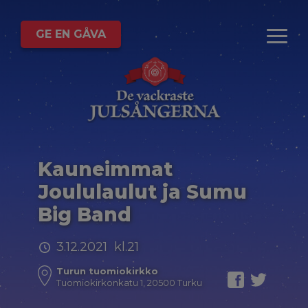
GE EN GÅVA
Kauneimmat
Joululaulut ja Sumu
Big Band
3.12.2021 kl.21
Turun tuomiokirkko
Tuomiokirkonkatu 1, 20500 Turku