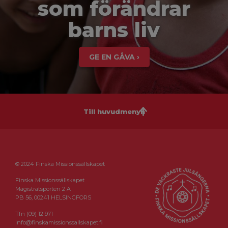
som förändrar
barns liv
GE EN GÅVA ›
Till huvudmenyn
© 2024 Finska Missionssällskapet
Finska Missionssällskapet
Magistratsporten 2 A
PB 56, 00241 HELSINGFORS
Tfn (09) 12 971
info@finskamissionssallskapet.fi