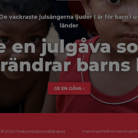
De vackraste julsångerna ljuder i år för barn i u
länder
e en julgåva s
rändrar barns 
GE EN GÅVA ›
© 2024 Finska Missionssällskapet
Insamlingstillstånd Insamlingstill