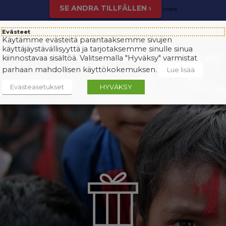
SE ANDRA TILLFÄLLEN ›
inspis
Evästeet
Käytämme evästeitä parantaaksemme sivujen
käyttäjäystävällisyyttä ja tarjotaksemme sinulle sinua
kiinnostavaa sisältöä. Valitsemalla "Hyväksy" varmistat
parhaan mahdollisen käyttökokemuksen.
Lue lisää
Evästeasetukset
HYVÄKSY