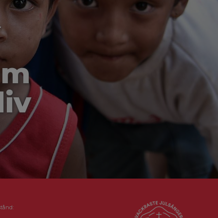
-
om
liv
stånd: