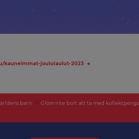
ulu/kauneimmat-joululaulut-2023
världens barn.
Glöm inte bort att ta med kollektpeng