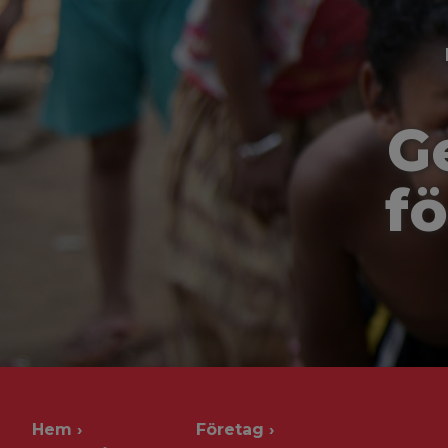
G
fö
Hem
Företag