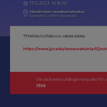
17.12.2023 kl.16.00
Säynätsalon seurakuntakeskus
Saarnatie 2, 40900 Säynätsalo
Yhteislaulutilaisuus, vapaa pääsy.
https://www.jyvaskylanseurakunta.fi/jo
De vackraste julsångerna ljuder för 
idag
.