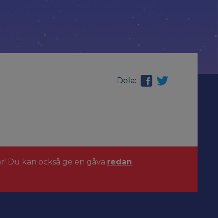
Dela:
ar! Du kan också ge en gåva
redan