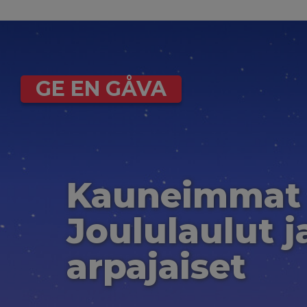
GE EN GÅVA
Kauneimmat
Joululaulut j
arpajaiset