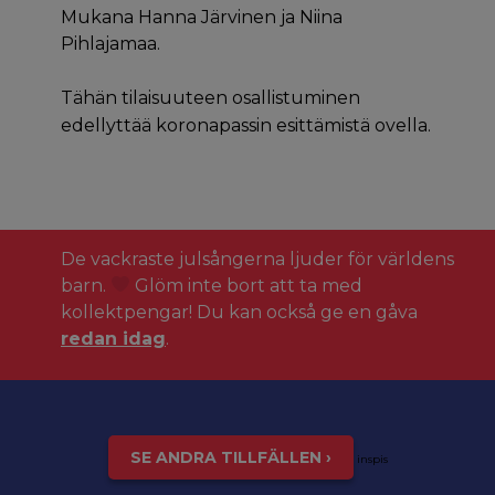
Mukana Hanna Järvinen ja Niina
Pihlajamaa.
Tähän tilaisuuteen osallistuminen
edellyttää koronapassin esittämistä ovella.
De vackraste julsångerna ljuder för världens
barn.
Glöm inte bort att ta med
kollektpengar! Du kan också ge en gåva
redan idag
.
SE ANDRA TILLFÄLLEN ›
inspis