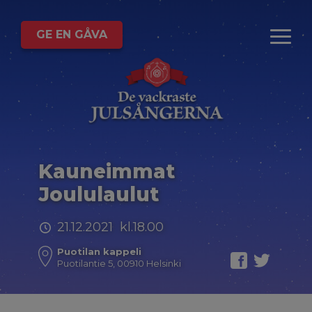
GE EN GÅVA
Kauneimmat
Joululaulut
21.12.2021 kl.18.00
Puotilan kappeli
Puotilantie 5, 00910 Helsinki