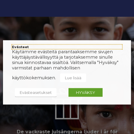
Evästeet
Käytämme evästeitä parantaaksemme sivujen
käyttäjäystävällisyyttä ja tarjotaksemme sinulle
sinua kiinnostavaa sisältöä. Valitsemalla "Hyväksy"
varmistat parhaan mahdollisen
käyttökokemuksen.
Lue lisää
Evästeasetukset
HYVÄKSY
De vackraste julsångerna ljuder i år för