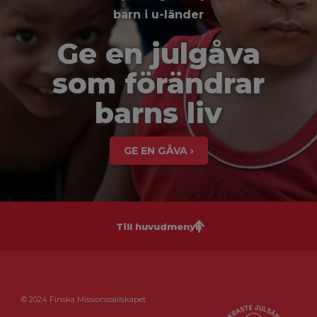
barn i u-länder
Ge en julgåva
som förändrar
barns liv
GE EN GÅVA ›
Till huvudmenyn
© 2024 Finska Missionssällskapet