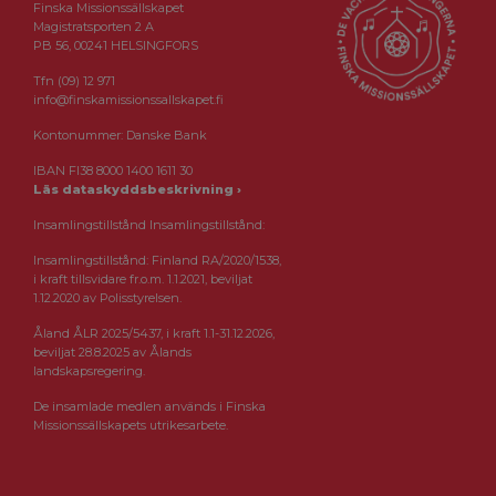
Finska Missionssällskapet
Magistratsporten 2 A
PB 56, 00241 HELSINGFORS
Tfn (09) 12 971
info@finskamissionssallskapet.fi
Kontonummer: Danske Bank
IBAN FI38 8000 1400 1611 30
Läs dataskyddsbeskrivning ›
Insamlingstillstånd Insamlingstillstånd:
Insamlingstillstånd: Finland RA/2020/1538,
i kraft tillsvidare fr.o.m. 1.1.2021, beviljat
1.12.2020 av Polisstyrelsen.
Åland ÅLR 2025/5437, i kraft 1.1-31.12.2026,
beviljat 28.8.2025 av Ålands
landskapsregering.
De insamlade medlen används i Finska
Missionssällskapets utrikesarbete.