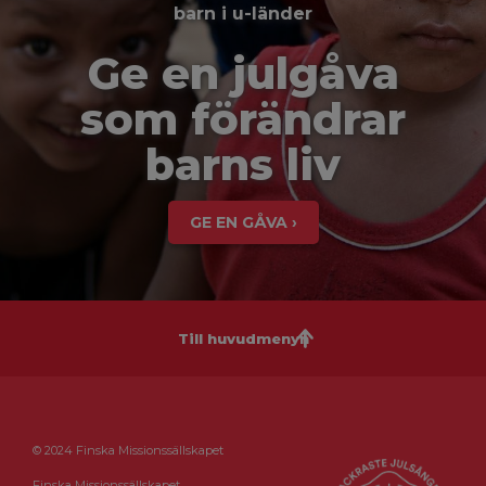
barn i u-länder
Ge en julgåva
som förändrar
barns liv
GE EN GÅVA ›
Till huvudmenyn
© 2024 Finska Missionssällskapet
Finska Missionssällskapet