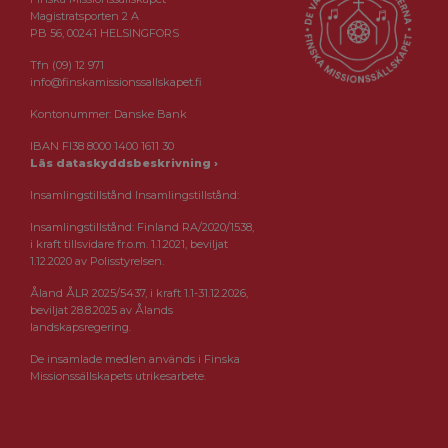
Magistratsporten 2 A
PB 56, 00241 HELSINGFORS
Tfn (09) 12 971
info@finskamissionssallskapet.fi
Kontonummer: Danske Bank
IBAN FI38 8000 1400 1611 30
Läs dataskyddsbeskrivning ›
Insamlingstillstånd Insamlingstillstånd:
Insamlingstillstånd: Finland RA/2020/1538,
i kraft tillsvidare fr.o.m. 1.1.2021, beviljat
1.12.2020 av Polisstyrelsen.
Åland ÅLR 2025/5437, i kraft 1.1-31.12.2026,
beviljat 28.8.2025 av Ålands
landskapsregering.
De insamlade medlen används i Finska
Missionssällskapets utrikesarbete.