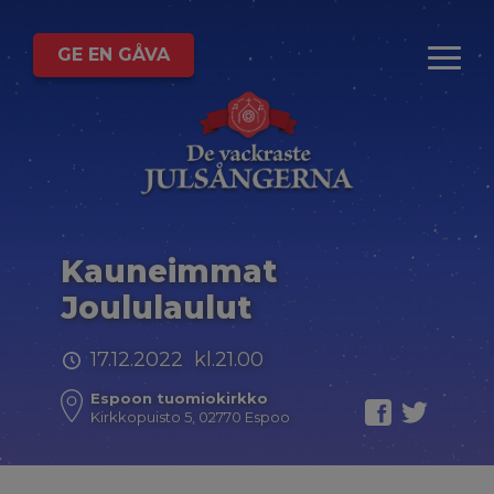
GE EN GÅVA
Kauneimmat
Joululaulut
17.12.2022 kl.21.00
Espoon tuomiokirkko
Kirkkopuisto 5, 02770 Espoo