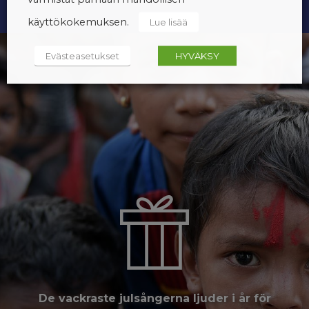
käyttökokemuksen.
Lue lisää
Evästeasetukset
HYVÄKSY
De vackraste julsångerna ljuder i år för