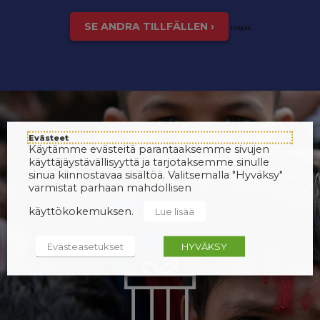
SE ANDRA TILLFÄLLEN ›
inspis
Evästeet
Käytämme evästeitä parantaaksemme sivujen
käyttäjäystävällisyyttä ja tarjotaksemme sinulle
sinua kiinnostavaa sisältöä. Valitsemalla "Hyväksy"
varmistat parhaan mahdollisen
käyttökokemuksen.
Lue lisää
Evästeasetukset
HYVÄKSY