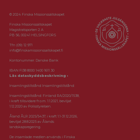
© 2024 Finska Missionssällskapet
Finska Missionssällskapet
Magistratsporten 2 A
PB 56, 00241 HELSINGFORS
Tfn (09) 12 971
info@finskamissionssallskapet.fi
Kontonummer: Danske Bank
IBAN FI38 8000 1400 1611 30
Läs dataskyddsbeskrivning ›
Insamlingstillstånd Insamlingstillstånd:
Insamlingstillstånd: Finland RA/2020/1538,
i kraft tillsvidare fr.o.m. 1.1.2021, beviljat
1.12.2020 av Polisstyrelsen.
Åland ÅLR 2025/5437, i kraft 1.1-31.12.2026,
beviljat 28.8.2025 av Ålands
landskapsregering.
De insamlade medlen används i Finska