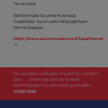
Tervetuloa!
Kanttori Kaisa Suutela-Kuisma ja
GospelSalo -kuoro sekä lähetyssihteeri
Henna Seppälä
https://www.salonseurakunta.fi/tapahtumat
De vackraste julsångerna ljuder för världens
barn.
Glöm inte bort att ta med
kollektpengar! Du kan också ge en gåva
redan idag
.