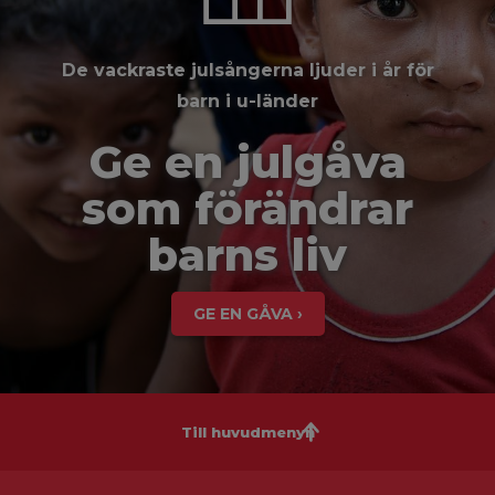
De vackraste julsångerna ljuder i år för
barn i u-länder
Ge en julgåva
som förändrar
barns liv
GE EN GÅVA ›
Till huvudmenyn