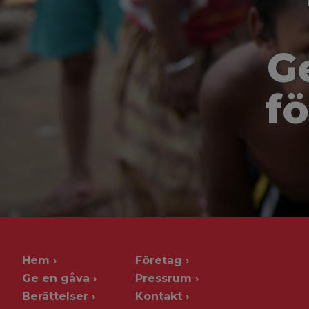
G
fö
Hem
Företag
Ge en gåva
Pressrum
Berättelser
Kontakt