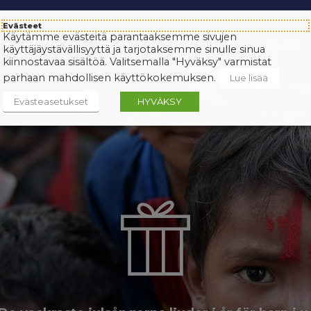
Evästeet
Käytämme evästeitä parantaaksemme sivujen
käyttäjäystävällisyyttä ja tarjotaksemme sinulle sinua
kiinnostavaa sisältöä. Valitsemalla "Hyväksy" varmistat
parhaan mahdollisen käyttökokemuksen.
Lue lisää
Evästeasetukset
HYVÄKSY