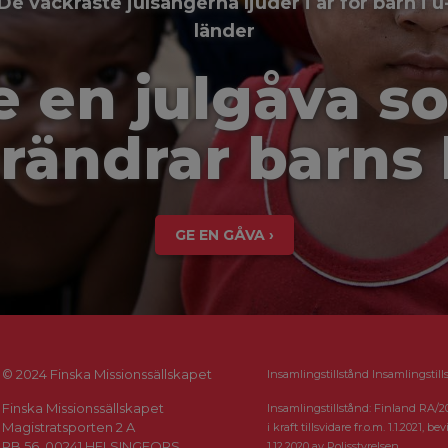
De vackraste julsångerna ljuder i år för barn i u
länder
e en julgåva s
rändrar barns 
GE EN GÅVA ›
© 2024 Finska Missionssällskapet
Insamlingstillstånd Insamlingstill
Finska Missionssällskapet
Insamlingstillstånd: Finland RA/2
Magistratsporten 2 A
i kraft tillsvidare fr.o.m. 1.1.2021, bevi
PB 56, 00241 HELSINGFORS
1.12.2020 av Polisstyrelsen.