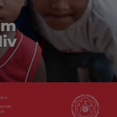
-
om
liv
stånd:
020/1538,
ljat