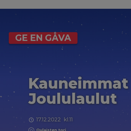
GE EN GÅVA
Kauneimmat
Joululaulut
17.12.2022 kl.11
Oulaisten tori