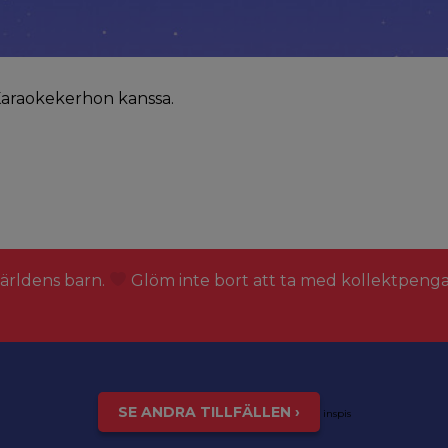
 Karaokekerhon kanssa.
världens barn.
Glöm inte bort att ta med kollektpeng
SE ANDRA TILLFÄLLEN ›
inspis