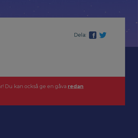
Dela:
ar! Du kan också ge en gåva
redan