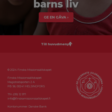
barns liv
GE EN GÅVA ›
Till huvudmenyn
© 2024 Finska Missionssällskapet
Finska Missionssällskapet
Magistratsporten 2 A
PB 56, 00241 HELSINGFORS
Tfn (09) 12 971
info@finskamissionssallskapet.fi
Kontonummer: Danske Bank