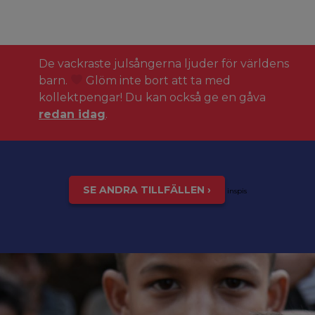
De vackraste julsångerna ljuder för världens
barn.
Glöm inte bort att ta med
kollektpengar! Du kan också ge en gåva
redan idag
.
SE ANDRA TILLFÄLLEN ›
inspis