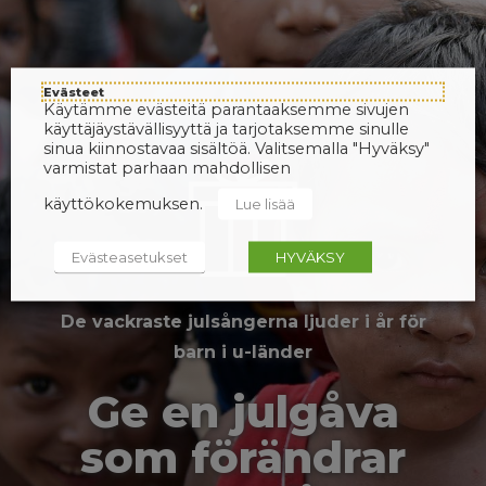
Evästeet
Käytämme evästeitä parantaaksemme sivujen
käyttäjäystävällisyyttä ja tarjotaksemme sinulle
sinua kiinnostavaa sisältöä. Valitsemalla "Hyväksy"
varmistat parhaan mahdollisen
käyttökokemuksen.
Lue lisää
Evästeasetukset
HYVÄKSY
De vackraste julsångerna ljuder i år för
barn i u-länder
Ge en julgåva
som förändrar