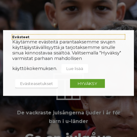
Evästeet
Käytämme evästeitä parantaaksemme sivujen
käyttäjäystävällisyyttä ja tarjotaksemme sinulle
sinua kiinnostavaa sisältöä. Valitsemalla "Hyväksy"
varmistat parhaan mahdollisen
käyttökokemuksen.
Lue lisää
Evästeasetukset
HYVÄKSY
De vackraste julsångerna ljuder i år för
barn i u-länder