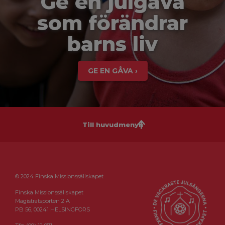
Ge en julgåva
som förändrar
barns liv
GE EN GÅVA ›
Till huvudmenyn
© 2024 Finska Missionssällskapet
Finska Missionssällskapet
Magistratsporten 2 A
PB 56, 00241 HELSINGFORS