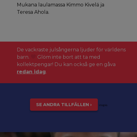
Mukana laulamassa Kimmo Kivelä ja
Teresa Ahola.
De vackraste julsångerna ljuder för världens
barn.
Glöm inte bort att ta med
kollektpengar! Du kan också ge en gåva
redan idag
.
SE ANDRA TILLFÄLLEN ›
inspis