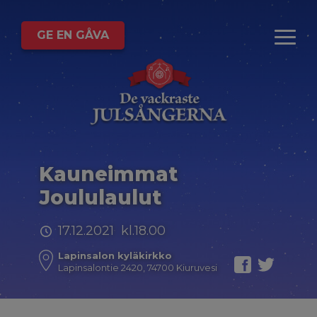
GE EN GÅVA
Kauneimmat
Joululaulut
17.12.2021 kl.18.00
Lapinsalon kyläkirkko
Lapinsalontie 2420, 74700 Kiuruvesi