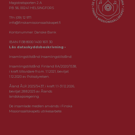
Magistratsporten 2 A
PB 56, 00241 HELSINGFORS
Tfn (09) 12 971
info@finskamissionssallskapet.fi
Kontonummer: Danske Bank
IBAN FI38 8000 1400 1611 30
Läs dataskyddsbeskrivning ›
Insamlingstillstånd Insamlingstillstånd:
Insamlingstillstånd: Finland RA/2020/1538,
i kraft tillsvidare fr.o.m. 1.1.2021, beviljat
1.12.2020 av Polisstyrelsen.
Åland ÅLR 2025/5437, i kraft 1.1-31.12.2026,
beviljat 28.8.2025 av Ålands
landskapsregering.
De insamlade medlen används i Finska
Missionssällskapets utrikesarbete.