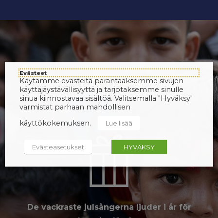
Evästeet
Käytämme evästeitä parantaaksemme sivujen
käyttäjäystävällisyyttä ja tarjotaksemme sinulle
sinua kiinnostavaa sisältöä. Valitsemalla "Hyväksy"
varmistat parhaan mahdollisen
käyttökokemuksen.
Lue lisää
Evästeasetukset
HYVÄKSY
De vackraste julsångerna ljuder i år för