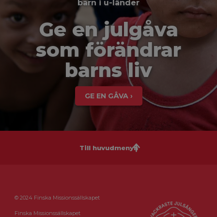
barn i u-länder
Ge en julgåva
som förändrar
barns liv
GE EN GÅVA ›
Till huvudmenyn
© 2024 Finska Missionssällskapet
Finska Missionssällskapet