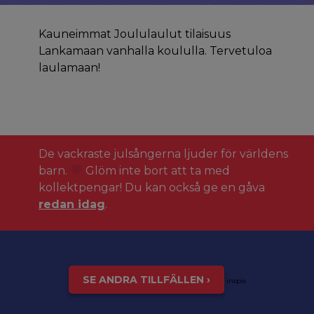
Kauneimmat Joululaulut tilaisuus
Lankamaan vanhalla koululla. Tervetuloa
laulamaan!
De vackraste julsångerna ljuder för världens
barn.
Glöm inte bort att ta med
kollektpengar! Du kan också ge en gåva
redan idag
.
SE ANDRA TILLFÄLLEN ›
inspis