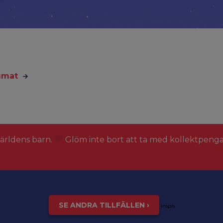
tumat
världens barn.
Glöm inte bort att ta med kollektpeng
SE ANDRA TILLFÄLLEN ›
inspis