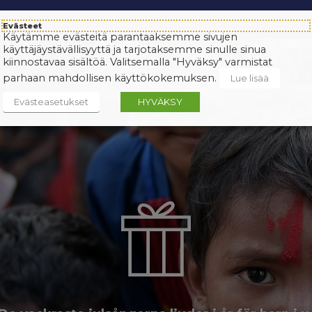
Evästeet
Käytämme evästeitä parantaaksemme sivujen
käyttäjäystävällisyyttä ja tarjotaksemme sinulle sinua
kiinnostavaa sisältöä. Valitsemalla "Hyväksy" varmistat
parhaan mahdollisen käyttökokemuksen.
Lue lisää
Evästeasetukset
HYVÄKSY