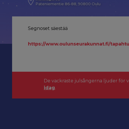
Pateniementie 86-88, 90800 Oulu
Segnoset säestää
https://www.oulunseurakunnat.fi/tapah
De vackraste julsångerna ljuder för 
idag
.