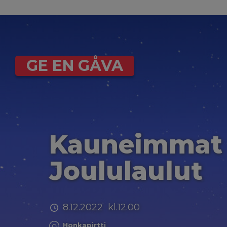
GE EN GÅVA
Kauneimmat
Joululaulut
8.12.2022 kl.12.00
Honkapirtti