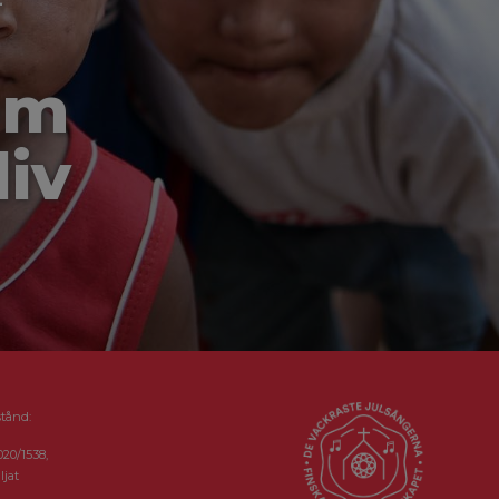
-
om
liv
stånd:
020/1538,
ljat