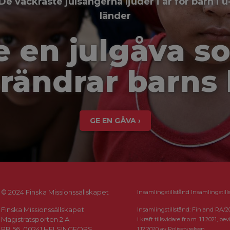
De vackraste julsångerna ljuder i år för barn i u
länder
e en julgåva s
rändrar barns 
GE EN GÅVA ›
© 2024 Finska Missionssällskapet
Insamlingstillstånd Insamlingstill
Finska Missionssällskapet
Insamlingstillstånd: Finland RA/2
Magistratsporten 2 A
i kraft tillsvidare fr.o.m. 1.1.2021, bevi
PB 56, 00241 HELSINGFORS
1.12.2020 av Polisstyrelsen.