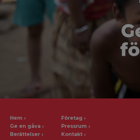
G
fö
Hem
Företag
Ge en gåva
Pressrum
Berättelser
Kontakt