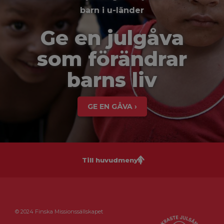
barn i u-länder
Ge en julgåva
som förändrar
barns liv
GE EN GÅVA ›
Till huvudmenyn
© 2024 Finska Missionssällskapet