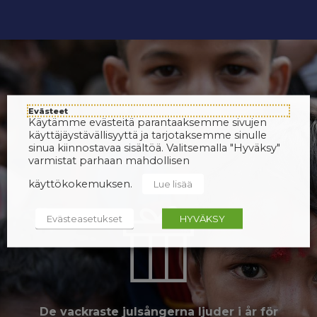
Evästeet
Käytämme evästeitä parantaaksemme sivujen
käyttäjäystävällisyyttä ja tarjotaksemme sinulle
sinua kiinnostavaa sisältöä. Valitsemalla "Hyväksy"
varmistat parhaan mahdollisen
käyttökokemuksen.
Lue lisää
Evästeasetukset
HYVÄKSY
De vackraste julsångerna ljuder i år för