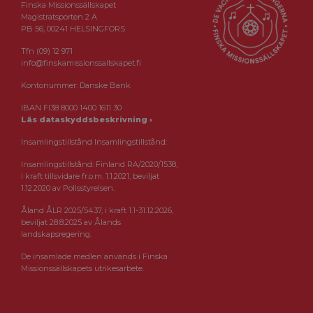
Finska Missionssällskapet
Magistratsporten 2 A
PB 56, 00241 HELSINGFORS
Tfn (09) 12 971
info@finskamissionssallskapet.fi
Kontonummer: Danske Bank
IBAN FI38 8000 1400 1611 30
Läs dataskyddsbeskrivning ›
Insamlingstillstånd Insamlingstillstånd:
Insamlingstillstånd: Finland RA/2020/1538,
i kraft tillsvidare fr.o.m. 1.1.2021, beviljat
1.12.2020 av Polisstyrelsen.
Åland ÅLR 2025/5437, i kraft 1.1-31.12.2026,
beviljat 28.8.2025 av Ålands
landskapsregering.
De insamlade medlen används i Finska
Missionssällskapets utrikesarbete.