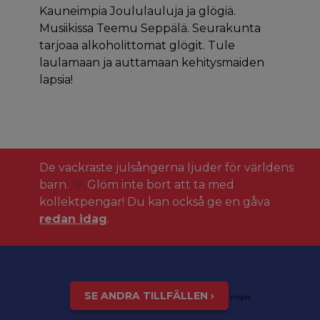
Kauneimpia Joululauluja ja glögiä.
Musiikissa Teemu Seppälä. Seurakunta
tarjoaa alkoholittomat glögit. Tule
laulamaan ja auttamaan kehitysmaiden
lapsia!
De vackraste julsångerna ljuder för världens
barn.
Glöm inte bort att ta med
kollektpengar! Du kan också ge en gåva
redan idag
.
SE ANDRA TILLFÄLLEN ›
inspis