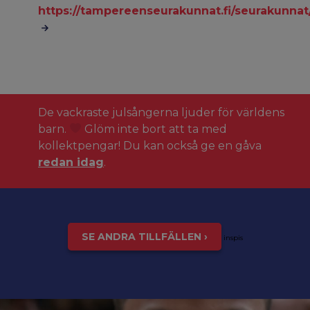
https://tampereenseurakunnat.fi/seurakunna
De vackraste julsångerna ljuder för världens
barn.
Glöm inte bort att ta med
kollektpengar! Du kan också ge en gåva
redan idag
.
SE ANDRA TILLFÄLLEN ›
inspis