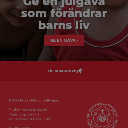
Ge en julgåva
som förändrar
barns liv
GE EN GÅVA ›
Till huvudmenyn
© 2024 Finska Missionssällskapet
Finska Missionssällskapet
Magistratsporten 2 A
PB 56, 00241 HELSINGFORS