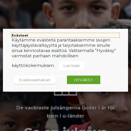
Evästeet
Käytämme evästeitä parantaaksemme sivujen
käyttäjäystävällisyyttä ja tarjotaksemme sinulle
sinua kiinnostavaa sisältöä. Valitsemalla "Hyväksy"
varmistat parhaan mahdollisen
käyttökokemuksen.
Lue lisää
Evästeasetukset
HYVÄKSY
De vackraste julsångerna ljuder i år för
barn i u-länder