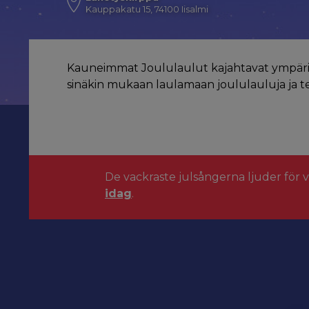
Kauppakatu 15, 74100 Iisalmi
Kauneimmat Joululaulut kajahtavat ympäri
sinäkin mukaan laulamaan joululauluja ja 
De vackraste julsångerna ljuder för 
idag
.