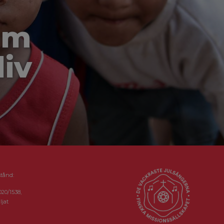
om
liv
stånd:
020/1538,
ljat