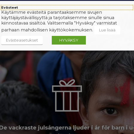
Evästeet
Käytämme evästeitä parantaaksemme sivujen
käyttäjäystävällisyyttä ja tarjotaksemme sinulle sinua
kiinnostavaa sisältöä. Valitsemalla "Hyväksy" varmistat
parhaan mahdollisen käyttökokemuksen.
Lue lisää
Evästeasetukset
HYVÄKSY
De vackraste julsångerna ljuder i år för barn i u