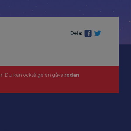
Dela:
ar! Du kan också ge en gåva
redan