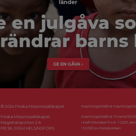
länder
e en julgåva s
rändrar barns 
GE EN GÅVA ›
© 2024 Finska Missionssällskapet
Insamlingstillstånd Insamlingstill
Finska Missionssällskapet
Insamlingstillstånd: Finland RA/2
Magistratsporten 2 A
i kraft tillsvidare fr.o.m. 1.1.2021, bevi
PB 56, 00241 HELSINGFORS
1.12.2020 av Polisstyrelsen.