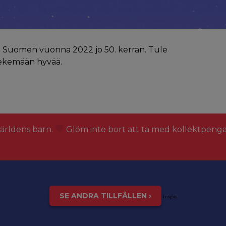
 Suomen vuonna 2022 jo 50. kerran. Tule
tekemään hyvää.
världens barn.
Glöm inte bort att ta med kollektpeng
SE ANDRA TILLFÄLLEN ›
inspis