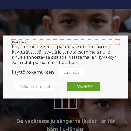
Evästeet
Käytämme evästeitä parantaaksemme sivujen
käyttäjäystävällisyyttä ja tarjotaksemme sinulle
sinua kiinnostavaa sisältöä. Valitsemalla "Hyväksy"
varmistat parhaan mahdollisen
käyttökokemuksen.
Lue lisää
Evästeasetukset
HYVÄKSY
De vackraste julsångerna ljuder i år för
barn i u-länder