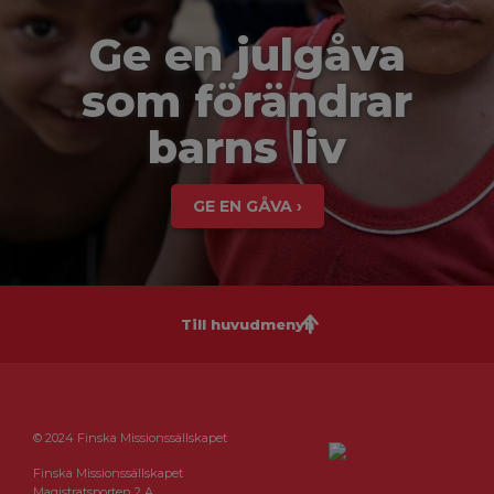
Ge en julgåva
som förändrar
barns liv
GE EN GÅVA ›
Till huvudmenyn
© 2024 Finska Missionssällskapet
Finska Missionssällskapet
Magistratsporten 2 A