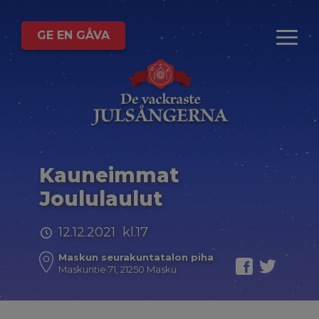
GE EN GÅVA
Kauneimmat
Joululaulut
12.12.2021 kl.17
Maskun seurakuntatalon piha
Maskuntie 71, 21250 Masku