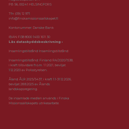
PB 56, 00241 HELSINGFORS
Tfn (09) 12 971
info@finskamissionssallskapet.fi
Kontonummer: Danske Bank
IBAN FI38 8000 1400 1611 30
Läs dataskyddsbeskrivning ›
Insamlingstillstånd Insamlingstillstånd:
Insamlingstillstånd: Finland RA/2020/1538,
i kraft tillsvidare fr.o.m. 1.1.2021, beviljat
1.12.2020 av Polisstyrelsen.
Åland ÅLR 2025/5437, i kraft 1.1-31.12.2026,
beviljat 28.8.2025 av Ålands
landskapsregering.
De insamlade medlen används i Finska
Missionssällskapets utrikesarbete.