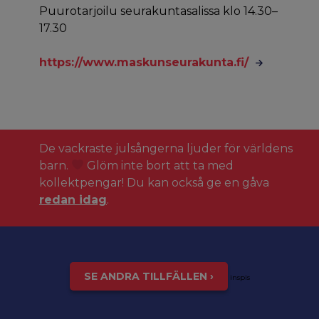
Puurotarjoilu seurakuntasalissa klo 14.30–
17.30
https://www.maskunseurakunta.fi/
De vackraste julsångerna ljuder för världens
barn.
Glöm inte bort att ta med
kollektpengar! Du kan också ge en gåva
redan idag
.
SE ANDRA TILLFÄLLEN ›
inspis