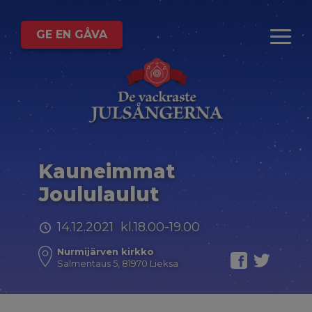
GE EN GÅVA
Kauneimmat
Joululaulut
14.12.2021 kl.18.00-19.00
Nurmijärven kirkko
Salmentaus 5, 81970 Lieksa