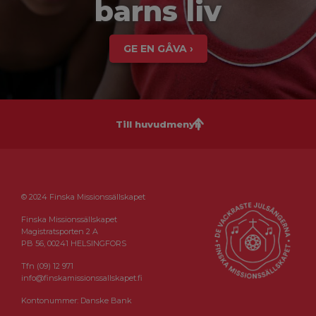
barns liv
GE EN GÅVA ›
Till huvudmenyn
© 2024 Finska Missionssällskapet
Finska Missionssällskapet
Magistratsporten 2 A
PB 56, 00241 HELSINGFORS
Tfn (09) 12 971
info@finskamissionssallskapet.fi
Kontonummer: Danske Bank