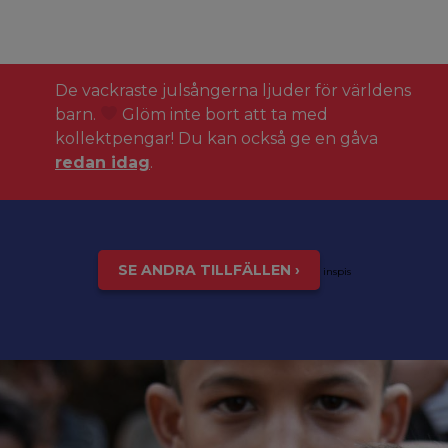
De vackraste julsångerna ljuder för världens
barn.
Glöm inte bort att ta med
kollektpengar! Du kan också ge en gåva
redan idag
.
SE ANDRA TILLFÄLLEN ›
inspis