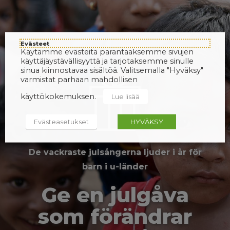
Evästeet
Käytämme evästeitä parantaaksemme sivujen
käyttäjäystävällisyyttä ja tarjotaksemme sinulle
sinua kiinnostavaa sisältöä. Valitsemalla "Hyväksy"
varmistat parhaan mahdollisen
käyttökokemuksen.
Lue lisää
Evästeasetukset
HYVÄKSY
De vackraste julsångerna ljuder i år för
barn i u-länder
Ge en julgåva
som förändrar