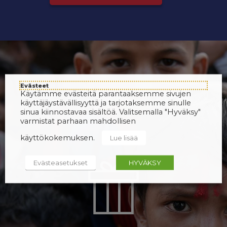
Evästeet
Käytämme evästeitä parantaaksemme sivujen
käyttäjäystävällisyyttä ja tarjotaksemme sinulle
sinua kiinnostavaa sisältöä. Valitsemalla "Hyväksy"
varmistat parhaan mahdollisen
käyttökokemuksen.
Lue lisää
Evästeasetukset
HYVÄKSY