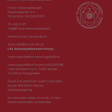
Finska Missionssällskapet
Magistratsporten 2 A
PB 56, 00241 HELSINGFORS
Tfn (09) 12 971
info@finskamissionssallskapet.fi
Kontonummer: Danske Bank
IBAN FI38 8000 1400 1611 30
Läs dataskyddsbeskrivning ›
Insamlingstillstånd Insamlingstillstånd:
Insamlingstillstånd: Finland RA/2020/1538,
i kraft tillsvidare fr.o.m. 1.1.2021, beviljat
1.12.2020 av Polisstyrelsen.
Åland ÅLR 2025/5437, i kraft 1.1-31.12.2026,
beviljat 28.8.2025 av Ålands
landskapsregering.
De insamlade medlen används i Finska
Missionssällskapets utrikesarbete.