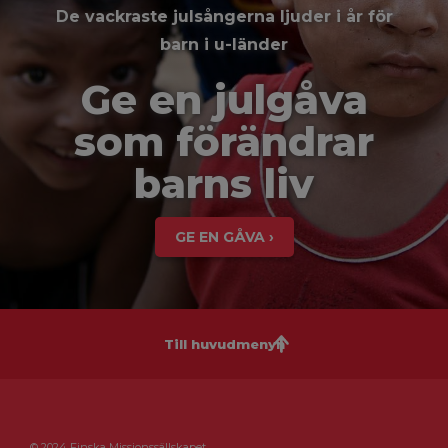
De vackraste julsångerna ljuder i år för
barn i u-länder
Ge en julgåva
som förändrar
barns liv
GE EN GÅVA ›
Till huvudmenyn
© 2024 Finska Missionssällskapet