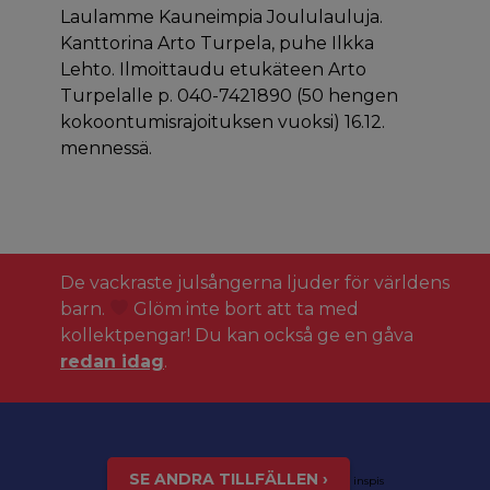
Laulamme Kauneimpia Joululauluja.
Kanttorina Arto Turpela, puhe Ilkka
Lehto. Ilmoittaudu etukäteen Arto
Turpelalle p. 040-7421890 (50 hengen
kokoontumisrajoituksen vuoksi) 16.12.
mennessä.
De vackraste julsångerna ljuder för världens
barn.
Glöm inte bort att ta med
kollektpengar! Du kan också ge en gåva
redan idag
.
SE ANDRA TILLFÄLLEN ›
inspis