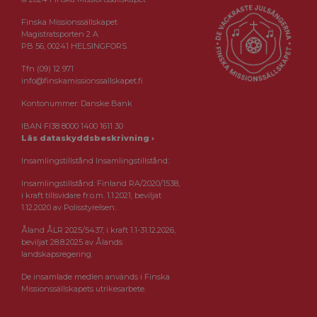
Finska Missionssällskapet
Magistratsporten 2 A
PB 56, 00241 HELSINGFORS
Tfn (09) 12 971
info@finskamissionssallskapet.fi
Kontonummer: Danske Bank
IBAN FI38 8000 1400 1611 30
Läs dataskyddsbeskrivning ›
Insamlingstillstånd Insamlingstillstånd:
Insamlingstillstånd: Finland RA/2020/1538,
i kraft tillsvidare fr.o.m. 1.1.2021, beviljat
1.12.2020 av Polisstyrelsen.
Åland ÅLR 2025/5437, i kraft 1.1-31.12.2026,
beviljat 28.8.2025 av Ålands
landskapsregering.
De insamlade medlen används i Finska
Missionssällskapets utrikesarbete.