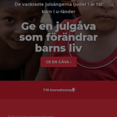
De vackraste julsångerna ljuder i år för
barn i u-länder
Ge en julgåva
som förändrar
barns liv
GE EN GÅVA ›
Till huvudmenyn
© 2024 Finska Missionssällskapet