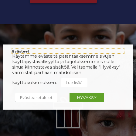
Evästeet
Käytämme evästeitä parantaaksemme sivujen
käyttäjäystävällisyyttä ja tarjotaksemme sinulle
sinua kiinnostavaa sisältöä. Valitsemalla "Hyväksy"
varmistat parhaan mahdollisen
käyttökokemuksen.
Lue lisää
Evästeasetukset
HYVÄKSY