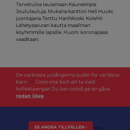
Tervetuloa laulamaan Kauneimpia
Joululauluja. Mukana kanttori Heli Huuki,
juontajana Terttu Hanhikoski. Kolehti
Lähetysseuran kautta maailman
köyhimmille lapsille. Huom: koronapassi
vaaditaan.
De vackraste julsångerna ljuder för världens
barn.
Glöm inte bort att ta med
kollektpengar! Du kan också ge en gåva
redan idag
.
SE ANDRA TILLFÄLLEN ›
inspis