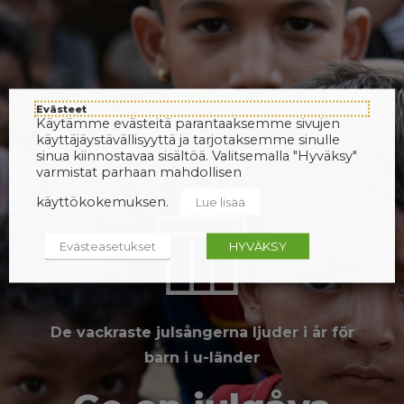
Evästeet
Käytämme evästeitä parantaaksemme sivujen
käyttäjäystävällisyyttä ja tarjotaksemme sinulle
sinua kiinnostavaa sisältöä. Valitsemalla "Hyväksy"
varmistat parhaan mahdollisen
käyttökokemuksen.
Lue lisää
Evästeasetukset
HYVÄKSY
De vackraste julsångerna ljuder i år för
barn i u-länder