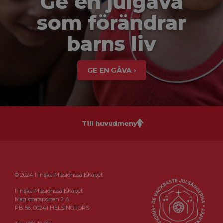
Ge en julgåva
som förändrar
barns liv
GE EN GÅVA ›
Till huvudmenyn
© 2024 Finska Missionssällskapet
Finska Missionssällskapet
Magistratsporten 2 A
PB 56, 00241 HELSINGFORS