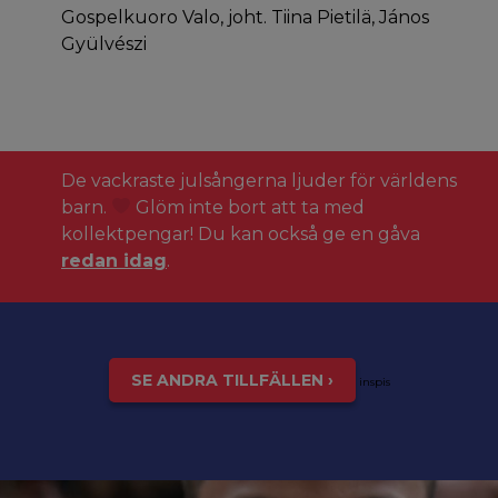
Gospelkuoro Valo, joht. Tiina Pietilä, János
Gyülvészi
De vackraste julsångerna ljuder för världens
barn.
Glöm inte bort att ta med
kollektpengar! Du kan också ge en gåva
redan idag
.
SE ANDRA TILLFÄLLEN ›
inspis