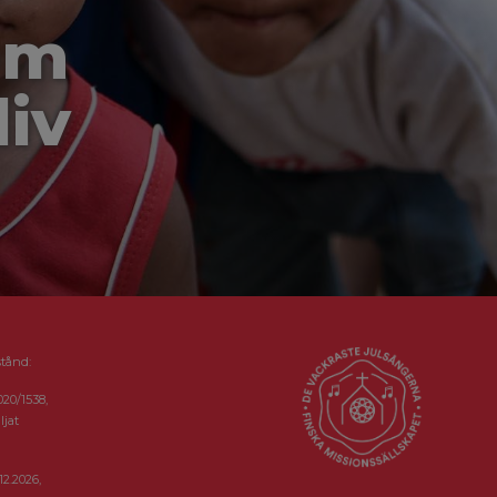
om
liv
stånd:
020/1538,
ljat
12.2026,