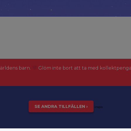
världens barn.
Glöm inte bort att ta med kollektpeng
SE ANDRA TILLFÄLLEN ›
inspis