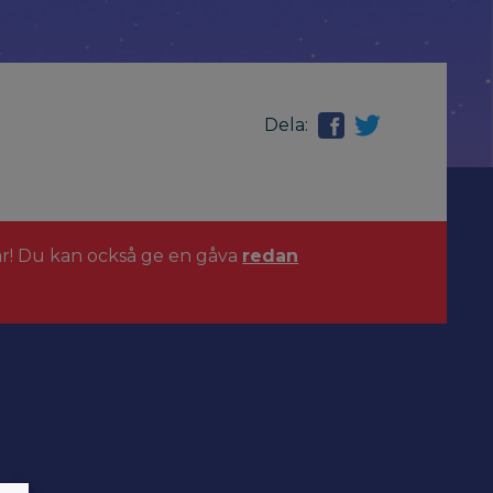
Dela:
ar! Du kan också ge en gåva
redan