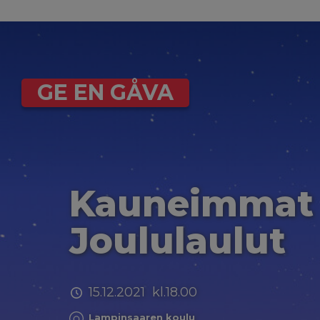
GE EN GÅVA
Kauneimmat
Joululaulut
15.12.2021 kl.18.00
Lampinsaaren koulu