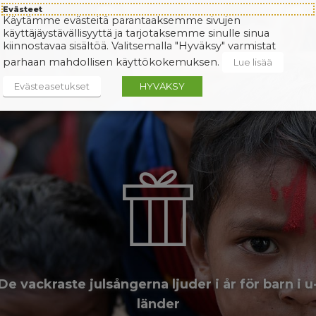
Evästeet
Käytämme evästeitä parantaaksemme sivujen
käyttäjäystävällisyyttä ja tarjotaksemme sinulle sinua
kiinnostavaa sisältöä. Valitsemalla "Hyväksy" varmistat
parhaan mahdollisen käyttökokemuksen.
Lue lisää
Evästeasetukset
HYVÄKSY
De vackraste julsångerna ljuder i år för barn i u
länder