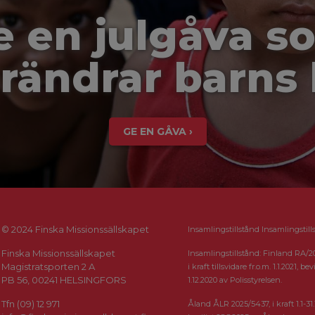
e en julgåva s
rändrar barns 
GE EN GÅVA ›
© 2024 Finska Missionssällskapet
Insamlingstillstånd Insamlingstill
Finska Missionssällskapet
Insamlingstillstånd: Finland RA/2
Magistratsporten 2 A
i kraft tillsvidare fr.o.m. 1.1.2021, bevi
PB 56, 00241 HELSINGFORS
1.12.2020 av Polisstyrelsen.
Tfn (09) 12 971
Åland ÅLR 2025/5437, i kraft 1.1-31.