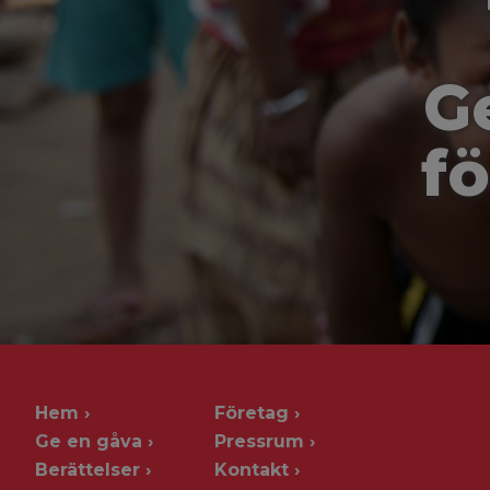
G
fö
Hem
Företag
Ge en gåva
Pressrum
Berättelser
Kontakt