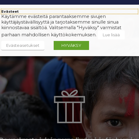
Evästeet
Käytämme evästeitä parantaaksemme sivujen
käyttäjäystävällisyyttä ja tarjotaksemme sinulle sinua
kiinnostavaa sisältöä. Valitsemalla "Hyväksy" varmistat
parhaan mahdollisen käyttökokemuksen.
Lue lisää
Evästeasetukset
HYVÄKSY