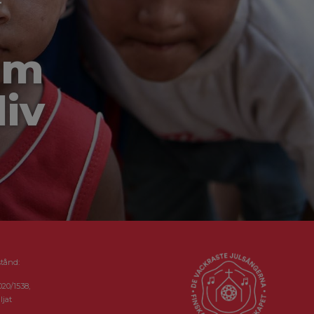
-
om
liv
stånd:
020/1538,
ljat