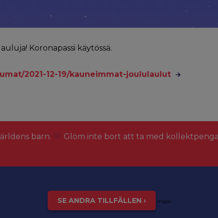
luja! Koronapassi käytössä.
htumat/2021-12-19/kauneimmat-joululaulut
världens barn.
Glöm inte bort att ta med kollektpeng
SE ANDRA TILLFÄLLEN ›
inspis