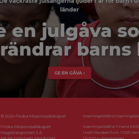
De vackraste julsångerna ljuder i år för barn i u
länder
e en julgåva s
rändrar barns 
GE EN GÅVA ›
© 2024 Finska Missionssällskapet
Insamlingstillstånd Insamlingstill
Finska Missionssällskapet
Insamlingstillstånd: Finland RA/2
Magistratsporten 2 A
i kraft tillsvidare fr.o.m. 1.1.2021, bevi
PB 56, 00241 HELSINGFORS
1.12.2020 av Polisstyrelsen.