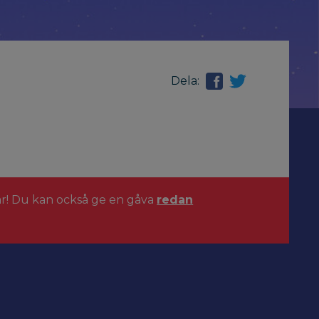
Dela:
ar! Du kan också ge en gåva
redan