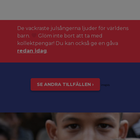
De vackraste julsångerna ljuder för världens
barn.
Glöm inte bort att ta med
kollektpengar! Du kan också ge en gåva
redan idag
.
SE ANDRA TILLFÄLLEN ›
inspis