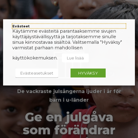
Evästeet
Käytämme evästeitä parantaaksemme sivujen
käyttäjäystävällisyyttä ja tarjotaksemme sinulle
sinua kiinnostavaa sisältöä. Valitsemalla "Hyväksy"
varmistat parhaan mahdollisen
käyttökokemuksen.
Lue lisää
Evästeasetukset
HYVÄKSY
De vackraste julsångerna ljuder i år för
barn i u-länder
Ge en julgåva
som förändrar