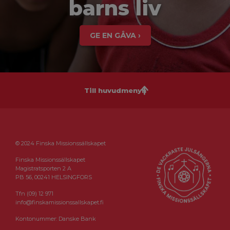
barns liv
GE EN GÅVA ›
Till huvudmenyn
© 2024 Finska Missionssällskapet
Finska Missionssällskapet
Magistratsporten 2 A
PB 56, 00241 HELSINGFORS
Tfn (09) 12 971
info@finskamissionssallskapet.fi
Kontonummer: Danske Bank