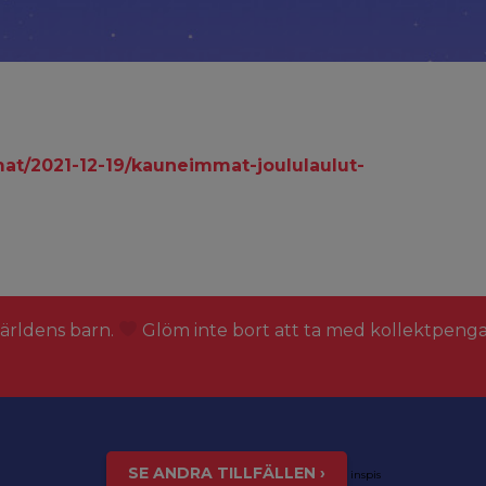
mat/2021-12-19/kauneimmat-joululaulut-
världens barn.
Glöm inte bort att ta med kollektpeng
SE ANDRA TILLFÄLLEN ›
inspis