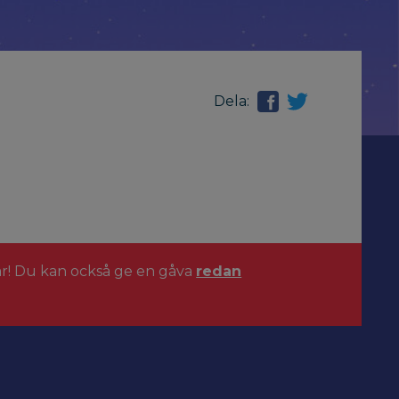
Dela:
ar! Du kan också ge en gåva
redan