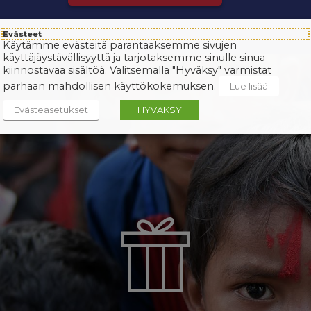
Evästeet
Käytämme evästeitä parantaaksemme sivujen
käyttäjäystävällisyyttä ja tarjotaksemme sinulle sinua
kiinnostavaa sisältöä. Valitsemalla "Hyväksy" varmistat
parhaan mahdollisen käyttökokemuksen.
Lue lisää
Evästeasetukset
HYVÄKSY