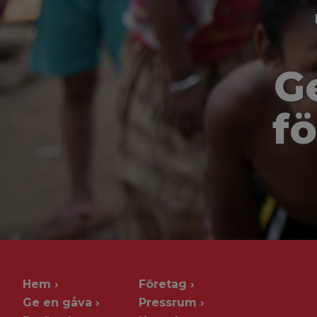
G
fö
Hem
Företag
Ge en gåva
Pressrum