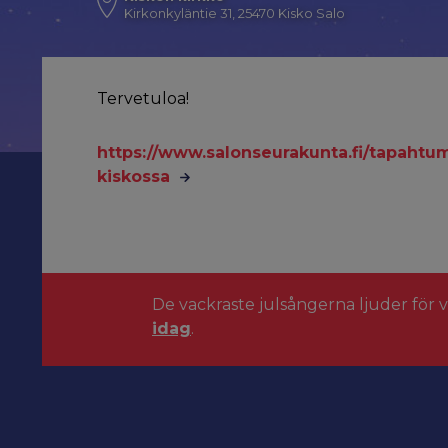
Kirkonkyläntie 31, 25470 Kisko Salo
Tervetuloa!
https://www.salonseurakunta.fi/tapahtu
kiskossa
De vackraste julsångerna ljuder för 
idag
.