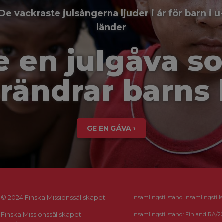
De vackraste julsångerna ljuder i år för barn i u
länder
e en julgåva s
rändrar barns 
GE EN GÅVA ›
© 2024 Finska Missionssällskapet
Insamlingstillstånd Insamlingstill
Finska Missionssällskapet
Insamlingstillstånd: Finland RA/2