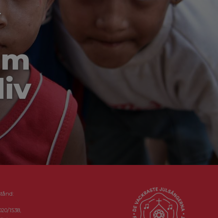
-
om
liv
stånd:
020/1538,