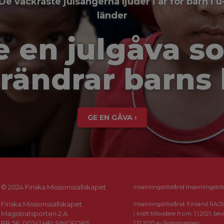
De vackraste julsångerna ljuder i år för barn i u
länder
e en julgåva s
rändrar barns 
GE EN GÅVA ›
© 2024 Finska Missionssällskapet
Insamlingstillstånd Insamlingstill
Finska Missionssällskapet
Insamlingstillstånd: Finland RA/2
Magistratsporten 2 A
i kraft tillsvidare fr.o.m. 1.1.2021, bevi
PB 56, 00241 HELSINGFORS
1.12.2020 av Polisstyrelsen.