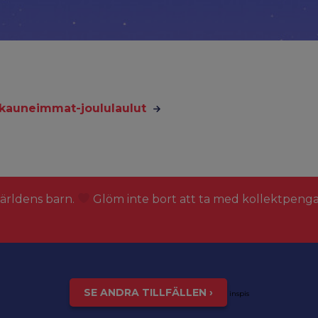
i/kauneimmat-joululaulut
världens barn.
Glöm inte bort att ta med kollektpeng
SE ANDRA TILLFÄLLEN ›
inspis