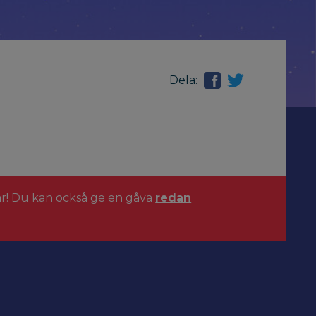
Dela:
ar! Du kan också ge en gåva
redan