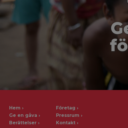
G
fö
Hem
Företag
Ge en gåva
Pressrum
Berättelser
Kontakt