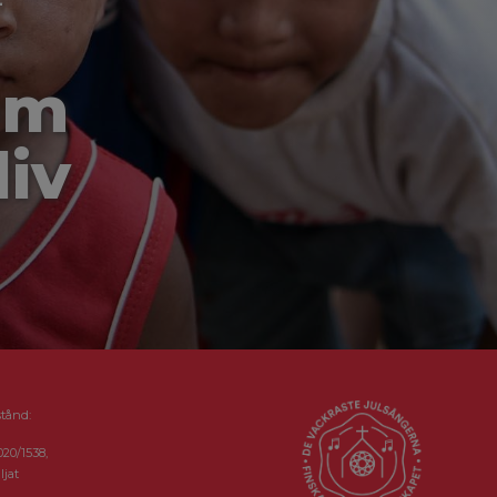
-
om
liv
stånd:
020/1538,
ljat