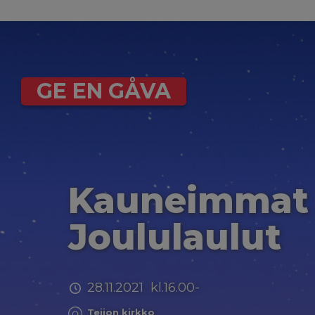
GE EN GÅVA
Kauneimmat
Joululaulut
28.11.2021 kl.16.00-
Teijon kirkko