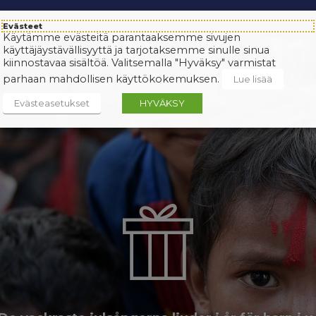
Evästeet
Käytämme evästeitä parantaaksemme sivujen
käyttäjäystävällisyyttä ja tarjotaksemme sinulle sinua
kiinnostavaa sisältöä. Valitsemalla "Hyväksy" varmistat
parhaan mahdollisen käyttökokemuksen.
Lue lisää
Evästeasetukset
HYVÄKSY