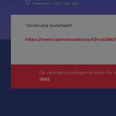
Telakkatie 1, 25570 Teijo Salo
Tervetuloa laulamaan!
https://www.salonseurakunta.fi/musiikk
De vackraste julsångerna ljuder för 
idag
.