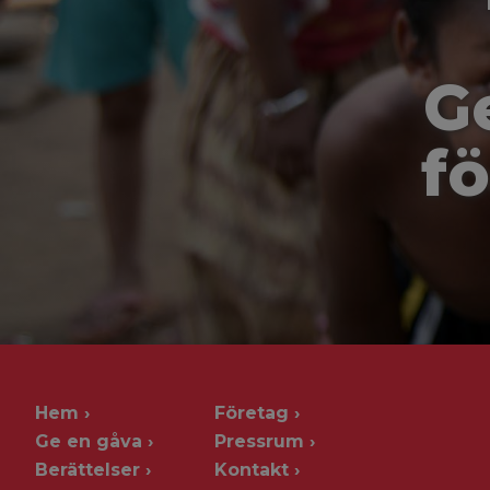
G
fö
Hem
Företag
Ge en gåva
Pressrum
Berättelser
Kontakt