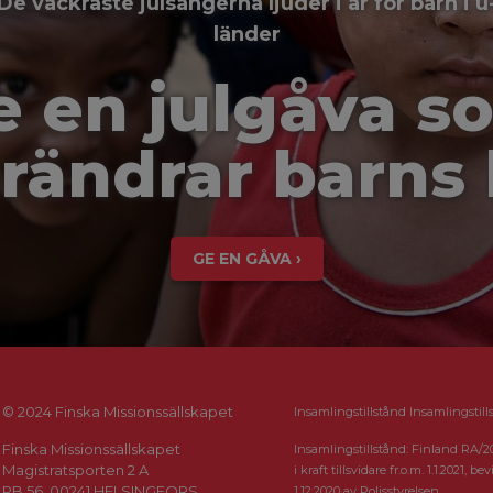
De vackraste julsångerna ljuder i år för barn i u
länder
e en julgåva s
rändrar barns 
GE EN GÅVA ›
© 2024 Finska Missionssällskapet
Insamlingstillstånd Insamlingstill
Finska Missionssällskapet
Insamlingstillstånd: Finland RA/2
Magistratsporten 2 A
i kraft tillsvidare fr.o.m. 1.1.2021, bevi
PB 56, 00241 HELSINGFORS
1.12.2020 av Polisstyrelsen.