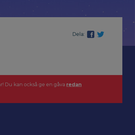
Dela:
ar! Du kan också ge en gåva
redan