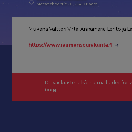
Metsätähdentie 20, 26410 Kaaro
Mukana Valtteri Virta, Annamaria Lehto j
https://www.raumanseurakunta.fi
De vackraste julsångerna ljuder för 
idag
.