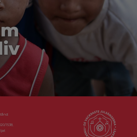
-
om
liv
stånd:
020/1538,
ljat