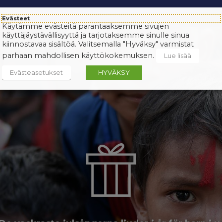
Evästeet
Käytämme evästeitä parantaaksemme sivujen
käyttäjäystävällisyyttä ja tarjotaksemme sinulle sinua
kiinnostavaa sisältöä. Valitsemalla "Hyväksy" varmistat
parhaan mahdollisen käyttökokemuksen.
Lue lisää
Evästeasetukset
HYVÄKSY