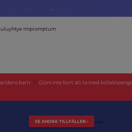
a Lauluyhtye Impromptum
världens barn.
Glöm inte bort att ta med kollektpeng
SE ANDRA TILLFÄLLEN ›
inspis