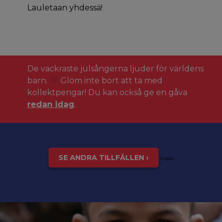
Lauletaan yhdessä!
De vackraste julsångerna ljuder för världens
barn.
Glöm inte bort att ta med
kollektpengar! Du kan också ge en gåva
redan idag
.
SE ANDRA TILLFÄLLEN ›
inspis