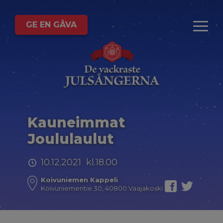
GE EN GÅVA
Kauneimmat
Joululaulut
10.12.2021 kl.18.00
Koivuniemen Kappeli
Koivuniementie 30, 40800 Vaajakoski