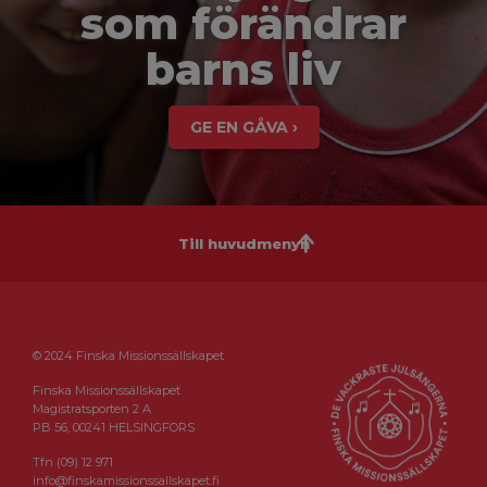
som förändrar
barns liv
GE EN GÅVA ›
Till huvudmenyn
© 2024 Finska Missionssällskapet
Finska Missionssällskapet
Magistratsporten 2 A
PB 56, 00241 HELSINGFORS
Tfn (09) 12 971
info@finskamissionssallskapet.fi