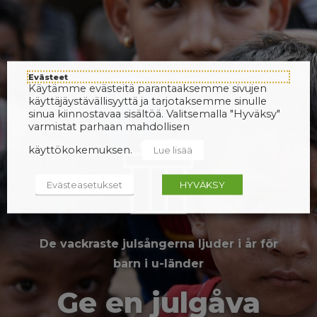
Evästeet
Käytämme evästeitä parantaaksemme sivujen
käyttäjäystävällisyyttä ja tarjotaksemme sinulle
sinua kiinnostavaa sisältöä. Valitsemalla "Hyväksy"
varmistat parhaan mahdollisen
käyttökokemuksen.
Lue lisää
Evästeasetukset
HYVÄKSY
De vackraste julsångerna ljuder i år för
barn i u-länder
Ge en julgåva