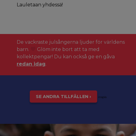
Lauletaan yhdessä!
De vackraste julsångerna ljuder för världens
barn.
Glöm inte bort att ta med
kollektpengar! Du kan också ge en gåva
redan idag
.
SE ANDRA TILLFÄLLEN ›
inspis