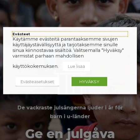
Evästeet
Käytämme evästeitä parantaaksemme sivujen
käyttäjäystävällisyyttä ja tarjotaksemme sinulle
sinua kiinnostavaa sisältöä. Valitsemalla "Hyväksy"
varmistat parhaan mahdollisen
käyttökokemuksen.
Lue lisää
Evästeasetukset
HYVÄKSY
De vackraste julsångerna ljuder i år för
barn i u-länder
Ge en julgåva