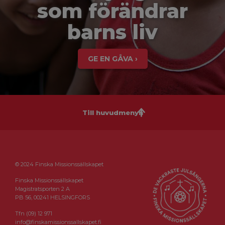
som förändrar
barns liv
GE EN GÅVA ›
Till huvudmenyn
© 2024 Finska Missionssällskapet
Finska Missionssällskapet
Magistratsporten 2 A
PB 56, 00241 HELSINGFORS
Tfn (09) 12 971
info@finskamissionssallskapet.fi