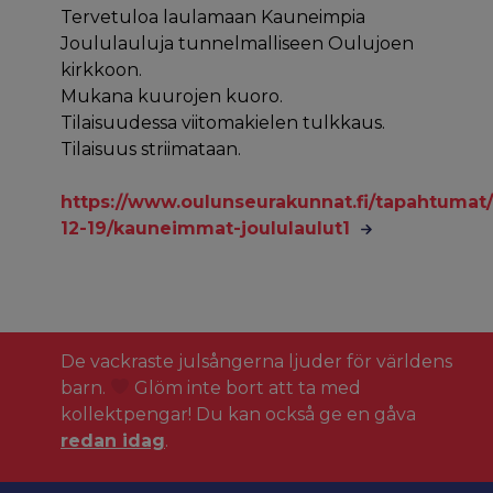
Tervetuloa laulamaan Kauneimpia
Joululauluja tunnelmalliseen Oulujoen
kirkkoon.
Mukana kuurojen kuoro.
Tilaisuudessa viitomakielen tulkkaus.
Tilaisuus striimataan.
https://www.oulunseurakunnat.fi/tapahtumat/
12-19/kauneimmat-joululaulut1
De vackraste julsångerna ljuder för världens
barn.
Glöm inte bort att ta med
kollektpengar! Du kan också ge en gåva
redan idag
.