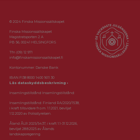
© 2024 Finska Missionssällskapet
Finska Missionssällskapet
Magistratsporten 2 A
PB 56, 00241 HELSINGFORS
Tfn (09) 12 971
info@finskamissionssallskapet.fi
Kontonummer: Danske Bank
IBAN FI38 8000 1400 1611 30
Läs dataskyddsbeskrivning ›
Insamlingstillstånd Insamlingstillstånd:
Insamlingstillstånd: Finland RA/2020/1538,
i kraft tillsvidare fr.o.m. 1.1.2021, beviljat
1.12.2020 av Polisstyrelsen.
Åland ÅLR 2025/5437, i kraft 1.1-31.12.2026,
beviljat 28.8.2025 av Ålands
landskapsregering.