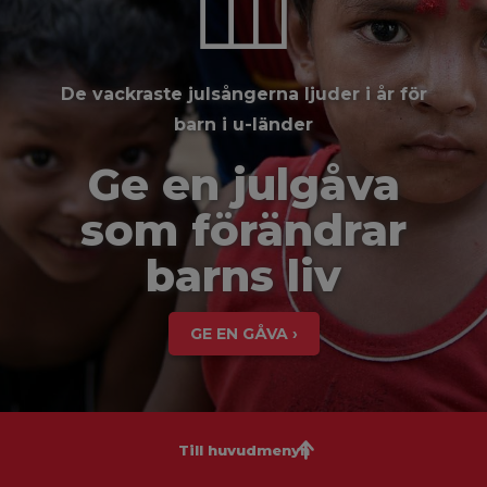
De vackraste julsångerna ljuder i år för
barn i u-länder
Ge en julgåva
som förändrar
barns liv
GE EN GÅVA ›
Till huvudmenyn