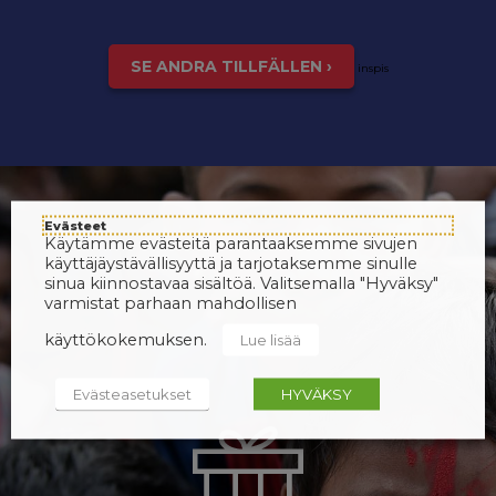
SE ANDRA TILLFÄLLEN ›
inspis
Evästeet
Käytämme evästeitä parantaaksemme sivujen
käyttäjäystävällisyyttä ja tarjotaksemme sinulle
sinua kiinnostavaa sisältöä. Valitsemalla "Hyväksy"
varmistat parhaan mahdollisen
käyttökokemuksen.
Lue lisää
Evästeasetukset
HYVÄKSY