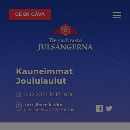
GE EN GÅVA
Kauneimmat
Joululaulut
12.12.2021 kl.17-18.30
Tottijärven kirkko
Karukantie 4, 37310 Tottijärvi