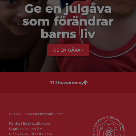
Ge en julgåva
som förändrar
barns liv
GE EN GÅVA ›
Till huvudmenyn
© 2024 Finska Missionssällskapet
Finska Missionssällskapet
Magistratsporten 2 A
PB 56, 00241 HELSINGFORS