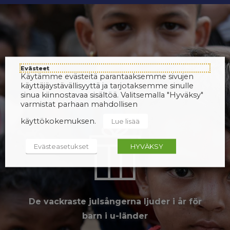
Evästeet
Käytämme evästeitä parantaaksemme sivujen
käyttäjäystävällisyyttä ja tarjotaksemme sinulle
sinua kiinnostavaa sisältöä. Valitsemalla "Hyväksy"
varmistat parhaan mahdollisen
käyttökokemuksen.
Lue lisää
Evästeasetukset
HYVÄKSY
De vackraste julsångerna ljuder i år för
barn i u-länder