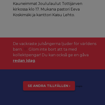
Kauneimmat Joululaulut Tottijärven
kirkossa klo 17. Mukana pastori Eeva
Koskimäki ja kanttori Kaisu Lehto.
De vackraste julsångerna ljuder för världens
barn.
Glöm inte bort att ta med
kollektpengar! Du kan också ge en gåva
redan idag
.
SE ANDRA TILLFÄLLEN ›
inspis