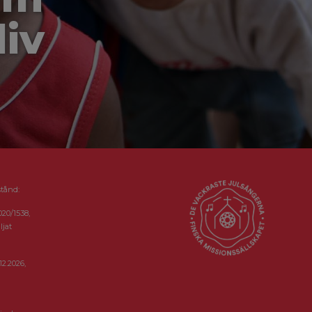
liv
stånd:
020/1538,
ljat
12.2026,