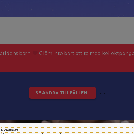
världens barn.
Glöm inte bort att ta med kollektpeng
SE ANDRA TILLFÄLLEN ›
inspis
Evästeet