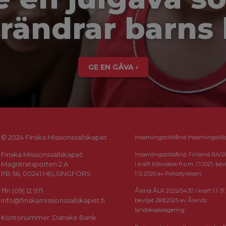
rändrar barns 
GE EN GÅVA ›
© 2024 Finska Missionssällskapet
Insamlingstillstånd Insamlingstill
Finska Missionssällskapet
Insamlingstillstånd: Finland RA/2
Magistratsporten 2 A
i kraft tillsvidare fr.o.m. 1.1.2021, bevi
PB 56, 00241 HELSINGFORS
1.12.2020 av Polisstyrelsen.
Tfn (09) 12 971
Åland ÅLR 2025/5437, i kraft 1.1-31.
info@finskamissionssallskapet.fi
beviljat 28.8.2025 av Ålands
landskapsregering.
Kontonummer: Danske Bank