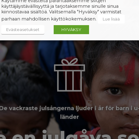
Käytämme evästeitä parantaaksemme sivujen
käyttäjäystävällisyyttä ja tarjotaksemme sinulle sinua
kiinnostavaa sisältöä. Valitsemalla "Hyväksy" varmistat
parhaan mahdollisen käyttökokemuksen.
Lue lisää
Evästeasetukset
HYVÄKSY
De vackraste julsångerna ljuder i år för barn i u
länder
e en julgåva s