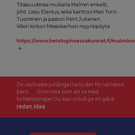
Tilaisuudessa mukana Malmin enkelit,
joht. Lissu Elenius, sekä kanttori Mari Torri-
Tuominen ja pastori Petri Jukanen.
Viikin kirkon Missiokerhon myyntipöytä.
https://www.helsinginseurakunnat.fi/malminse
De vackraste julsångerna ljuder för världens
barn.
Glöm inte bort att ta med
kollektpengar! Du kan också ge en gåva
redan idag
.