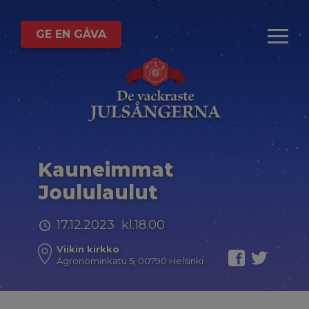
GE EN GÅVA
Kauneimmat
Joululaulut
17.12.2023 kl.18.00
Viikin kirkko
Agronominkatu 5, 00790 Helsinki