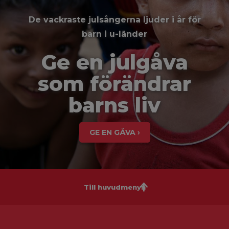
De vackraste julsångerna ljuder i år för
barn i u-länder
Ge en julgåva
som förändrar
barns liv
GE EN GÅVA ›
Till huvudmenyn