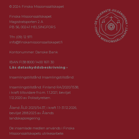
© 2024 Finska Missionssällskapet
Finska Missionssällskapet
Magistratsporten 2 A
PB 56, 00241 HELSINGFORS
Tfn (09) 12 971
info@finskamissionssallskapet.fi
Kontonummer: Danske Bank
IBAN FI38 8000 1400 1611 30
Läs dataskyddsbeskrivning ›
Insamlingstillstånd Insamlingstillstånd:
Insamlingstillstånd: Finland RA/2020/1538,
i kraft tillsvidare fr.o.m. 1.1.2021, beviljat
1.12.2020 av Polisstyrelsen.
Åland ÅLR 2025/5437, i kraft 1.1-31.12.2026,
beviljat 28.8.2025 av Ålands
landskapsregering.
De insamlade medlen används i Finska
Missionssällskapets utrikesarbete.