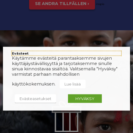
SE ANDRA TILLFÄLLEN ›
inspis
Evästeet
Käytämme evästeitä parantaaksemme sivujen
käyttäjäystävällisyyttä ja tarjotaksemme sinulle
sinua kiinnostavaa sisältöä. Valitsemalla "Hyväksy"
varmistat parhaan mahdollisen
käyttökokemuksen.
Lue lisää
Evästeasetukset
HYVÄKSY