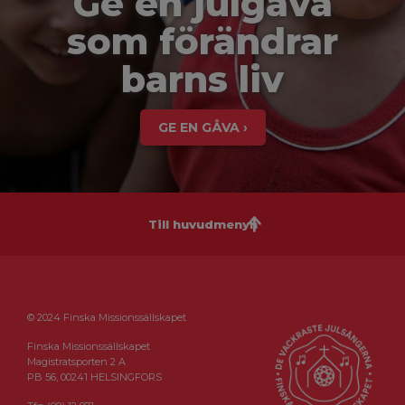
Ge en julgåva
som förändrar
barns liv
GE EN GÅVA ›
Till huvudmenyn
© 2024 Finska Missionssällskapet
Finska Missionssällskapet
Magistratsporten 2 A
PB 56, 00241 HELSINGFORS