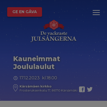
GE EN GÅVA
Kauneimmat
Joululaulut
17.12.2023 kl.18.00
Kärsämäen kirkko
Frosteruksenkatu 17, 86710 Kärsämäki