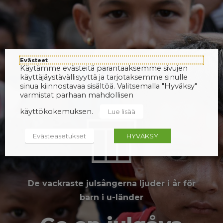
Evästeet
Käytämme evästeitä parantaaksemme sivujen
käyttäjäystävällisyyttä ja tarjotaksemme sinulle
sinua kiinnostavaa sisältöä. Valitsemalla "Hyväksy"
varmistat parhaan mahdollisen
käyttökokemuksen.
Lue lisää
Evästeasetukset
HYVÄKSY
De vackraste julsångerna ljuder i år för
barn i u-länder