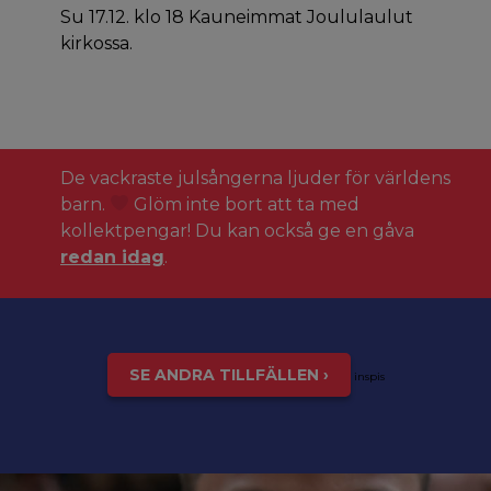
Su 17.12. klo 18 Kauneimmat Joululaulut
kirkossa.
De vackraste julsångerna ljuder för världens
barn.
Glöm inte bort att ta med
kollektpengar! Du kan också ge en gåva
redan idag
.
SE ANDRA TILLFÄLLEN ›
inspis