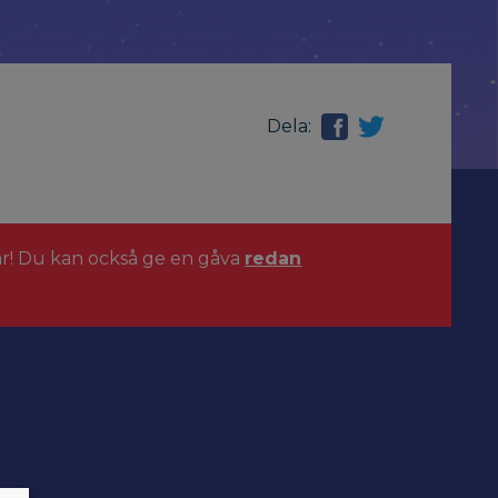
Dela:
ar! Du kan också ge en gåva
redan