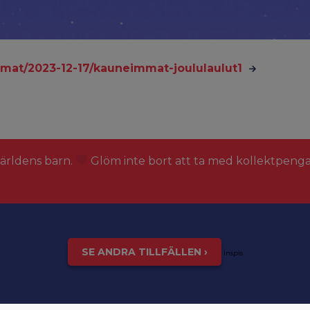
umat/2023-12-17/kauneimmat-joululaulut1
världens barn.
Glöm inte bort att ta med kollektpeng
SE ANDRA TILLFÄLLEN ›
inspis