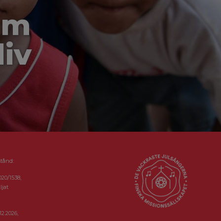
om
liv
stånd:
020/1538,
ljat
12.2026,