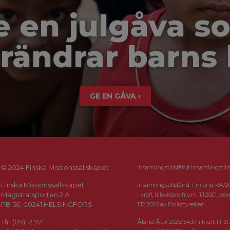
e en julgåva s
rändrar barns 
GE EN GÅVA ›
© 2024 Finska Missionssällskapet
Insamlingstillstånd Insamlingstill
Finska Missionssällskapet
Insamlingstillstånd: Finland RA/2
Magistratsporten 2 A
i kraft tillsvidare fr.o.m. 1.1.2021, bevi
PB 56, 00241 HELSINGFORS
1.12.2020 av Polisstyrelsen.
Tfn (09) 12 971
Åland ÅLR 2025/5437, i kraft 1.1-31.