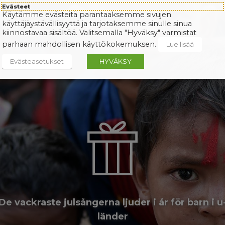
Evästeet
Käytämme evästeitä parantaaksemme sivujen
käyttäjäystävällisyyttä ja tarjotaksemme sinulle sinua
kiinnostavaa sisältöä. Valitsemalla "Hyväksy" varmistat
parhaan mahdollisen käyttökokemuksen.
Lue lisää
Evästeasetukset
HYVÄKSY
De vackraste julsångerna ljuder i år för barn i u
länder