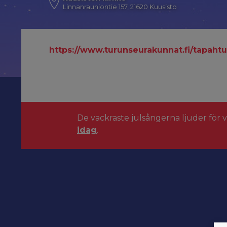
Linnanrauniontie 157, 21620 Kuusisto
https://www.turunseurakunnat.fi/tapaht
De vackraste julsångerna ljuder för 
idag
.