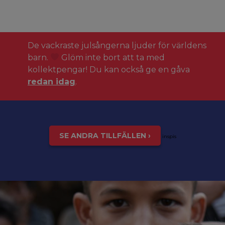
De vackraste julsångerna ljuder för världens
barn.
Glöm inte bort att ta med
kollektpengar! Du kan också ge en gåva
redan idag
.
SE ANDRA TILLFÄLLEN ›
inspis