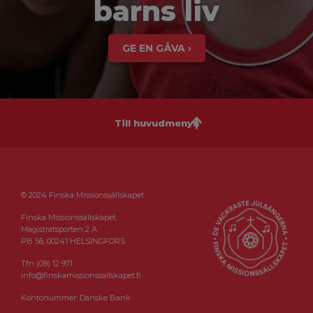
barns liv
GE EN GÅVA ›
Till huvudmenyn
© 2024 Finska Missionssällskapet
Finska Missionssällskapet
Magistratsporten 2 A
PB 56, 00241 HELSINGFORS
Tfn (09) 12 971
info@finskamissionssallskapet.fi
Kontonummer: Danske Bank