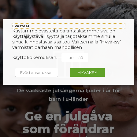
Evästeet
Käytämme evästeitä parantaaksemme sivujen
käyttäjäystävällisyyttä ja tarjotaksemme sinulle
sinua kiinnostavaa sisältöä. Valitsemalla "Hyväksy"
varmistat parhaan mahdollisen
käyttökokemuksen.
Lue lisää
Evästeasetukset
HYVÄKSY
De vackraste julsångerna ljuder i år för
barn i u-länder
Ge en julgåva
som förändrar