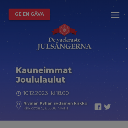
GE EN GÅVA
Kauneimmat
Joululaulut
10.12.2023 kl.18.00
Nivalan Pyhän sydämen kirkko
Kirkkotie 5, 85500 Nivala