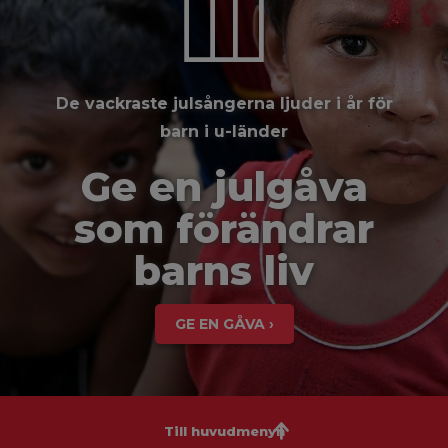
De vackraste julsångerna ljuder i år för
barn i u-länder
Ge en julgåva
som förändrar
barns liv
GE EN GÅVA ›
Till huvudmenyn