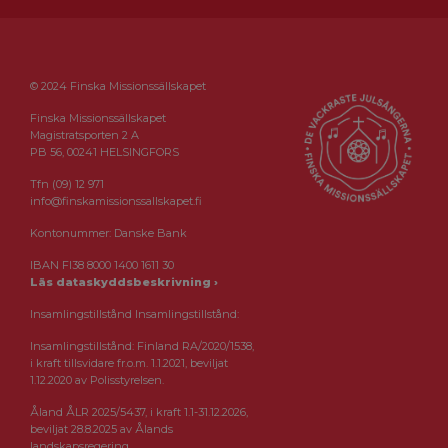
© 2024 Finska Missionssällskapet
Finska Missionssällskapet
Magistratsporten 2 A
PB 56, 00241 HELSINGFORS
Tfn (09) 12 971
info@finskamissionssallskapet.fi
Kontonummer: Danske Bank
IBAN FI38 8000 1400 1611 30
Läs dataskyddsbeskrivning ›
Insamlingstillstånd Insamlingstillstånd:
Insamlingstillstånd: Finland RA/2020/1538,
i kraft tillsvidare fr.o.m. 1.1.2021, beviljat
1.12.2020 av Polisstyrelsen.
Åland ÅLR 2025/5437, i kraft 1.1-31.12.2026,
beviljat 28.8.2025 av Ålands
landskapsregering.