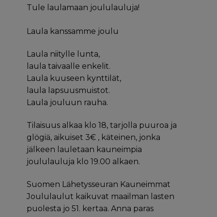
Tule laulamaan joululauluja!
Laula kanssamme joulu
Laula niitylle lunta,
laula taivaalle enkelit.
Laula kuuseen kynttilät,
laula lapsuusmuistot.
Laula jouluun rauha.
Tilaisuus alkaa klo 18, tarjolla puuroa ja
glögiä, aikuiset 3€ , käteinen, jonka
jälkeen lauletaan kauneimpia
joululauluja klo 19.00 alkaen.
Suomen Lähetysseuran Kauneimmat
Joululaulut kaikuvat maailman lasten
puolesta jo 51. kertaa. Anna paras