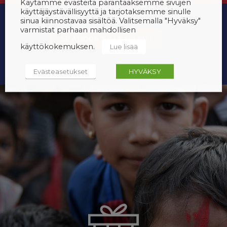
Käytämme evästeitä parantaaksemme sivujen
käyttäjäystävällisyyttä ja tarjotaksemme sinulle
sinua kiinnostavaa sisältöä. Valitsemalla "Hyväksy"
varmistat parhaan mahdollisen
SE ANDRA TILLFÄLLEN ›
inspis
käyttökokemuksen.
Lue lisää
Evästeasetukset
HYVÄKSY