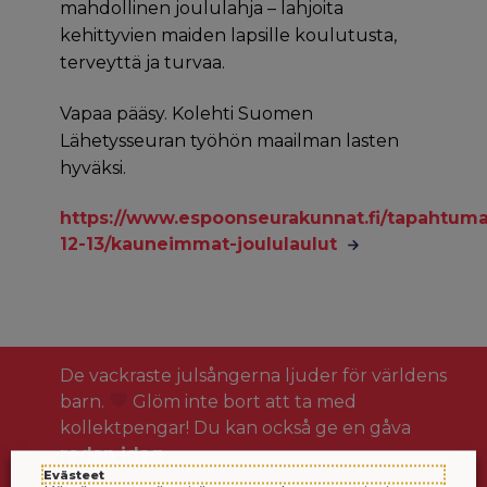
mahdollinen joululahja – lahjoita
kehittyvien maiden lapsille koulutusta,
terveyttä ja turvaa.
Vapaa pääsy. Kolehti Suomen
Lähetysseuran työhön maailman lasten
hyväksi.
https://www.espoonseurakunnat.fi/tapahtuma
12-13/kauneimmat-joululaulut
De vackraste julsångerna ljuder för världens
barn.
Glöm inte bort att ta med
kollektpengar! Du kan också ge en gåva
redan idag
.
Evästeet