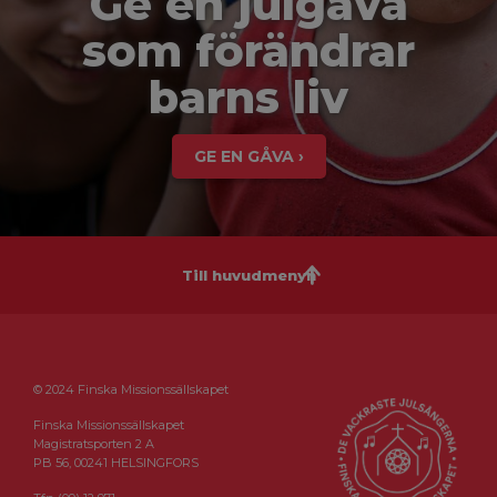
Ge en julgåva
som förändrar
barns liv
GE EN GÅVA ›
Till huvudmenyn
© 2024 Finska Missionssällskapet
Finska Missionssällskapet
Magistratsporten 2 A
PB 56, 00241 HELSINGFORS