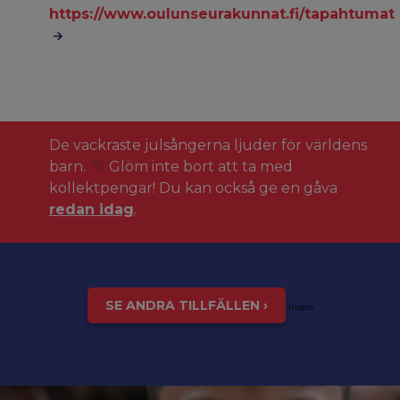
https://www.oulunseurakunnat.fi/tapahtumat
De vackraste julsångerna ljuder för världens
barn.
Glöm inte bort att ta med
kollektpengar! Du kan också ge en gåva
redan idag
.
SE ANDRA TILLFÄLLEN ›
inspis