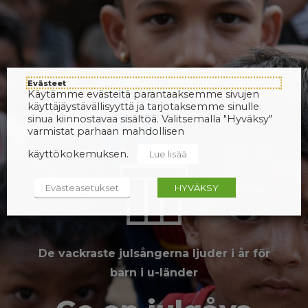
Evästeet
Käytämme evästeitä parantaaksemme sivujen
käyttäjäystävällisyyttä ja tarjotaksemme sinulle
sinua kiinnostavaa sisältöä. Valitsemalla "Hyväksy"
varmistat parhaan mahdollisen
käyttökokemuksen.
Lue lisää
Evästeasetukset
HYVÄKSY
De vackraste julsångerna ljuder i år för
barn i u-länder