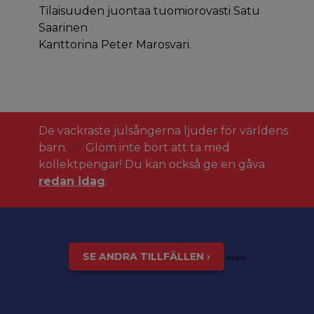
Tilaisuuden juontaa tuomiorovasti Satu
Saarinen
Kanttorina Peter Marosvari.
De vackraste julsångerna ljuder för världens
barn.
Glöm inte bort att ta med
kollektpengar! Du kan också ge en gåva
redan idag
.
SE ANDRA TILLFÄLLEN ›
inspis