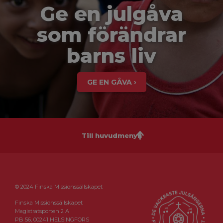
Ge en julgåva
som förändrar
barns liv
GE EN GÅVA ›
Till huvudmenyn
© 2024 Finska Missionssällskapet
Finska Missionssällskapet
Magistratsporten 2 A
PB 56, 00241 HELSINGFORS