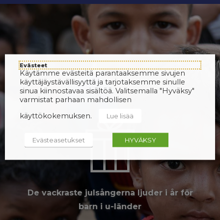
Evästeet
Käytämme evästeitä parantaaksemme sivujen
käyttäjäystävällisyyttä ja tarjotaksemme sinulle
sinua kiinnostavaa sisältöä. Valitsemalla "Hyväksy"
varmistat parhaan mahdollisen
käyttökokemuksen.
Lue lisää
Evästeasetukset
HYVÄKSY
De vackraste julsångerna ljuder i år för
barn i u-länder