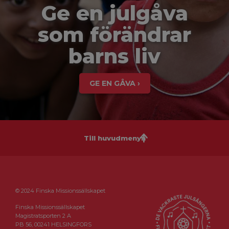
Ge en julgåva
som förändrar
barns liv
GE EN GÅVA ›
Till huvudmenyn
© 2024 Finska Missionssällskapet
Finska Missionssällskapet
Magistratsporten 2 A
PB 56, 00241 HELSINGFORS