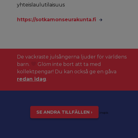
yhteislaulutilaisuus
https://sotkamonseurakunta.fi
De vackraste julsångerna ljuder för världens
barn.
Glöm inte bort att ta med
kollektpengar! Du kan också ge en gåva
redan idag
.
SE ANDRA TILLFÄLLEN ›
inspis