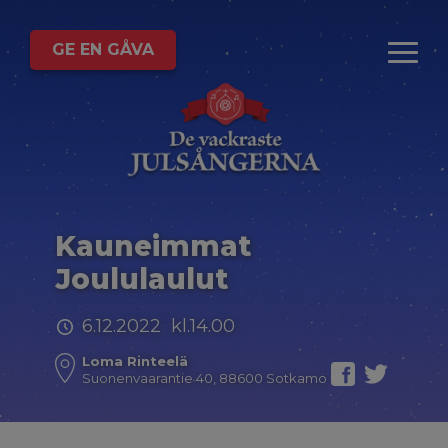
GE EN GÅVA
Kauneimmat
Joululaulut
6.12.2022 kl.14.00
Loma Rinteelä
Suonenvaarantie 40, 88600 Sotkamo