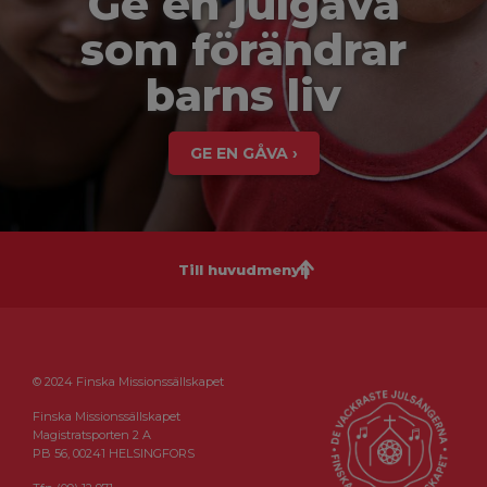
Ge en julgåva
som förändrar
barns liv
GE EN GÅVA ›
Till huvudmenyn
© 2024 Finska Missionssällskapet
Finska Missionssällskapet
Magistratsporten 2 A
PB 56, 00241 HELSINGFORS