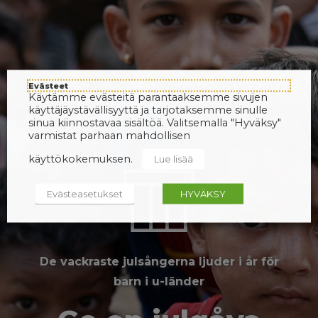
Evästeet
Käytämme evästeitä parantaaksemme sivujen
käyttäjäystävällisyyttä ja tarjotaksemme sinulle
sinua kiinnostavaa sisältöä. Valitsemalla "Hyväksy"
varmistat parhaan mahdollisen
käyttökokemuksen.
Lue lisää
Evästeasetukset
HYVÄKSY
De vackraste julsångerna ljuder i år för
barn i u-länder