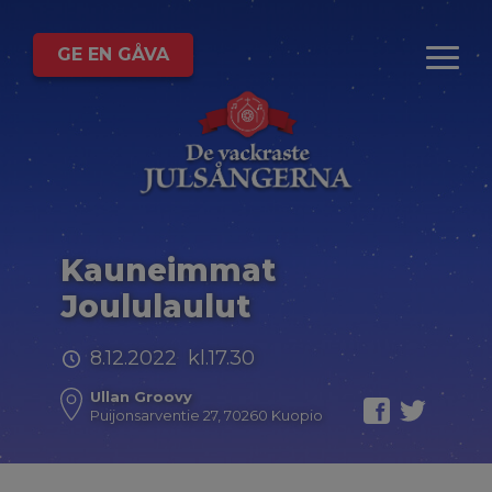
GE EN GÅVA
Kauneimmat
Joululaulut
8.12.2022 kl.17.30
Ullan Groovy
Puijonsarventie 27, 70260 Kuopio