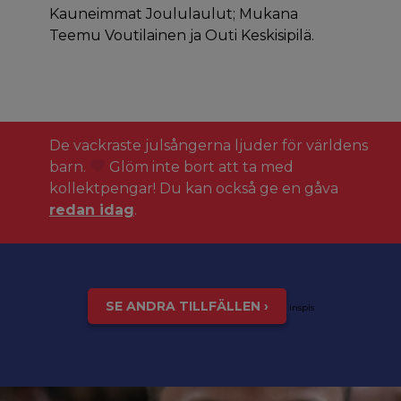
Kauneimmat Joululaulut; Mukana
Teemu Voutilainen ja Outi Keskisipilä.
De vackraste julsångerna ljuder för världens
barn.
Glöm inte bort att ta med
kollektpengar! Du kan också ge en gåva
redan idag
.
SE ANDRA TILLFÄLLEN ›
inspis