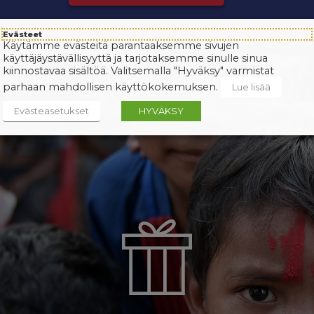
Evästeet
Käytämme evästeitä parantaaksemme sivujen
käyttäjäystävällisyyttä ja tarjotaksemme sinulle sinua
kiinnostavaa sisältöä. Valitsemalla "Hyväksy" varmistat
parhaan mahdollisen käyttökokemuksen.
Lue lisää
Evästeasetukset
HYVÄKSY