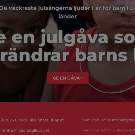
De vackraste julsångerna ljuder i år för barn i u
länder
e en julgåva s
rändrar barns 
GE EN GÅVA ›
© 2024 Finska Missionssällskapet
Insamlingstillstånd Insamlingstill
Finska Missionssällskapet
Insamlingstillstånd: Finland RA/2