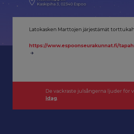
Kaskipiha 3, 02340 Espoo
Latokasken Marttojen järjestämät torttuka
https://www.espoonseurakunnat.fi/tapa
De vackraste julsångerna ljuder för 
idag
.