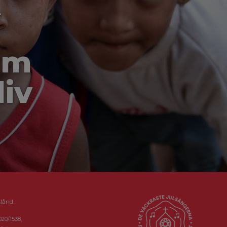
-
om
liv
stånd:
020/1538,