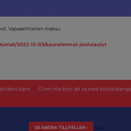
hvit. Vapaaehtoinen maksu.
htumat/2022-12-03/kauneimmat-joululaulut
världens barn.
Glöm inte bort att ta med kollektpeng
SE ANDRA TILLFÄLLEN ›
inspis