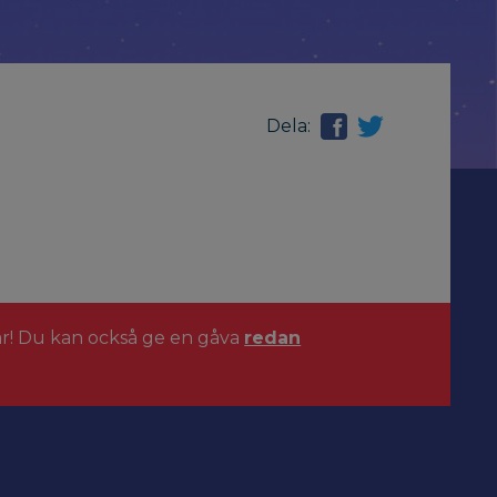
Dela:
ar! Du kan också ge en gåva
redan