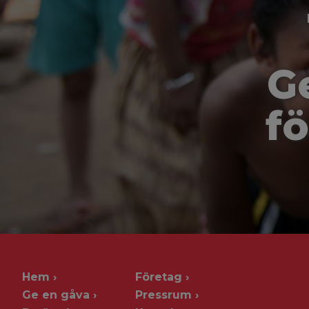
G
fö
Hem
Företag
Ge en gåva
Pressrum