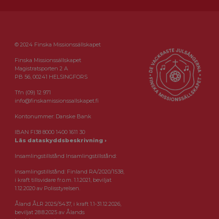
© 2024 Finska Missionssällskapet
Finska Missionssällskapet
Magistratsporten 2 A
PB 56, 00241 HELSINGFORS
Tfn (09) 12 971
info@finskamissionssallskapet.fi
Kontonummer: Danske Bank
IBAN FI38 8000 1400 1611 30
Läs dataskyddsbeskrivning ›
Insamlingstillstånd Insamlingstillstånd:
Insamlingstillstånd: Finland RA/2020/1538,
i kraft tillsvidare fr.o.m. 1.1.2021, beviljat
1.12.2020 av Polisstyrelsen.
Åland ÅLR 2025/5437, i kraft 1.1-31.12.2026,
beviljat 28.8.2025 av Ålands