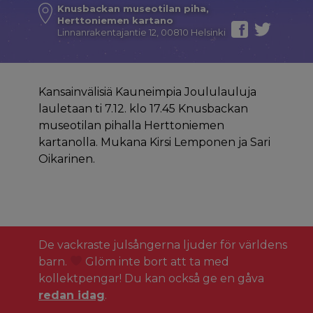
Knusbackan museotilan piha,
Herttoniemen kartano
Linnanrakentajantie 12, 00810 Helsinki
Kansainvälisiä Kauneimpia Joululauluja
lauletaan ti 7.12. klo 17.45 Knusbackan
museotilan pihalla Herttoniemen
kartanolla. Mukana Kirsi Lemponen ja Sari
Oikarinen.
De vackraste julsångerna ljuder för världens
barn.
Glöm inte bort att ta med
kollektpengar! Du kan också ge en gåva
redan idag
.