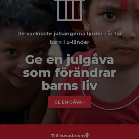
De vackraste julsångerna ljuder i år för
barn i u-länder
Ge en julgåva
som förändrar
barns liv
GE EN GÅVA ›
Till huvudmenyn