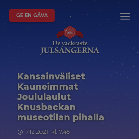
GE EN GÅVA
Kansainväliset
Kauneimmat
Joululaulut
Knusbackan
museotilan pihalla
7.12.2021 kl.17.45