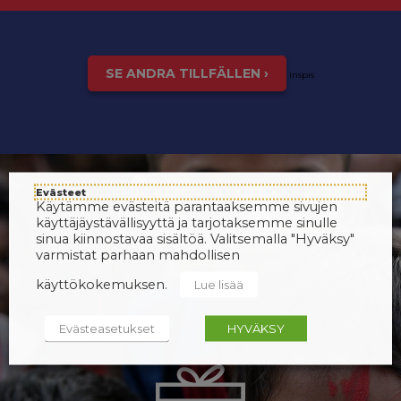
SE ANDRA TILLFÄLLEN ›
inspis
Evästeet
Käytämme evästeitä parantaaksemme sivujen
käyttäjäystävällisyyttä ja tarjotaksemme sinulle
sinua kiinnostavaa sisältöä. Valitsemalla "Hyväksy"
varmistat parhaan mahdollisen
käyttökokemuksen.
Lue lisää
Evästeasetukset
HYVÄKSY